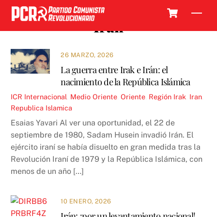
Skip
Cart
Men
to
Iran
content
26 MARZO, 2026
La guerra entre Irak e Irán: el
nacimiento de la República Islámica
ICR
Internacional
,
Medio Oriente
,
Oriente
,
Región
Irak
,
Iran
,
Republica Islamica
Esaias Yavari Al ver una oportunidad, el 22 de
septiembre de 1980, Sadam Husein invadió Irán. El
ejército iraní se había disuelto en gran medida tras la
Revolución Iraní de 1979 y la República Islámica, con
menos de un año […]
10 ENERO, 2026
Irán: ¡por un levantamiento nacional!