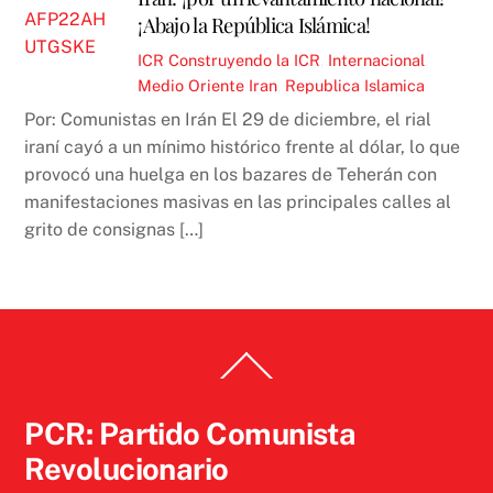
¡Abajo la República Islámica!
ICR
Construyendo la ICR
,
Internacional
,
Medio Oriente
Iran
,
Republica Islamica
Por: Comunistas en Irán El 29 de diciembre, el rial
iraní cayó a un mínimo histórico frente al dólar, lo que
provocó una huelga en los bazares de Teherán con
manifestaciones masivas en las principales calles al
grito de consignas […]
Back
To
Top
PCR: Partido Comunista
Revolucionario