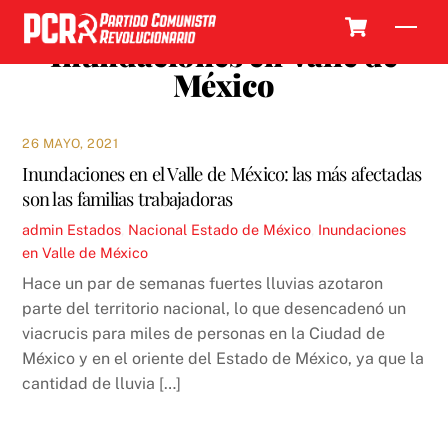
Skip
Cart
Men
to
Inundaciones en Valle de
content
México
26 MAYO, 2021
Inundaciones en el Valle de México: las más afectadas
son las familias trabajadoras
admin
Estados
,
Nacional
Estado de México
,
Inundaciones
en Valle de México
Hace un par de semanas fuertes lluvias azotaron
parte del territorio nacional, lo que desencadenó un
viacrucis para miles de personas en la Ciudad de
México y en el oriente del Estado de México, ya que la
cantidad de lluvia […]