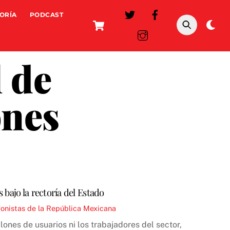
ORÍA
PODCAST
Cart
Da
mo
l de
ones
 bajo la rectoría del Estado
fonistas de la República Mexicana
llones de usuarios ni los trabajadores del sector,