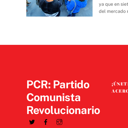
ya que en sie
del mercado 
PCR: Partido
¡ÚNET
ACER
Comunista
Revolucionario