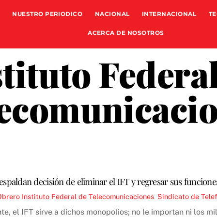
NUESTRO PERIODICO
NACIONAL
INTERNACIONAL
TE
ACERCA DE NOSOTROS
tituto Federa
ecomunicaci
respaldan decisión de eliminar el IFT y regresar sus funciones
Obrero
Instituto Federal de Telecomunicaciones
,
Sindicato de Tele
e, el IFT sirve a dichos monopolios; no le importan ni los mi