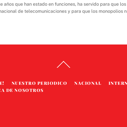
te años que han estado en funciones, ha servido para que lo
nacional de telecomunicaciones y para que los monopolios 
Back
To
Top
E!
NUESTRO PERIODICO
NACIONAL
INTER
CA DE NOSOTROS