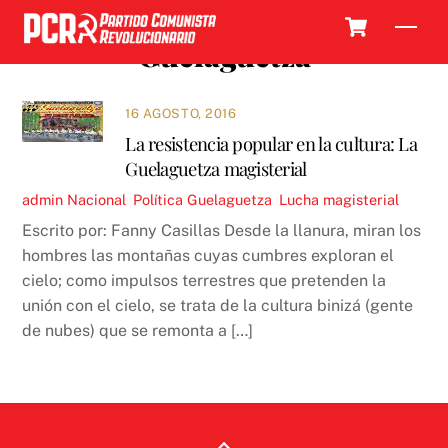
Skip
Cart
Men
to
Guelaguetza
content
16 AGOSTO, 2016
La resistencia popular en la cultura: La
Guelaguetza magisterial
admin
Nacional
,
Política
Guelaguetza
,
Lucha magisterial
Escrito por: Fanny Casillas Desde la llanura, miran los
hombres las montañas cuyas cumbres exploran el
cielo; como impulsos terrestres que pretenden la
unión con el cielo, se trata de la cultura binizá (gente
de nubes) que se remonta a […]