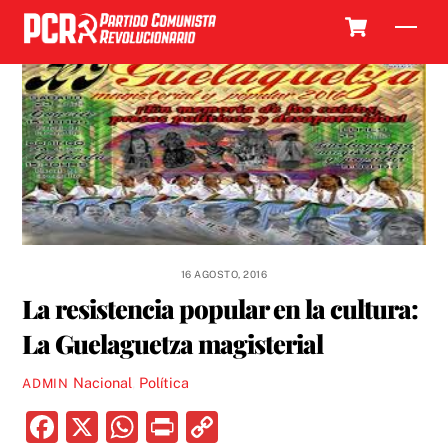
Skip
Cart
Men
to
content
16 AGOSTO, 2016
La resistencia popular en la cultura:
La Guelaguetza magisterial
Nacional
,
Política
ADMIN
F
X
W
P
C