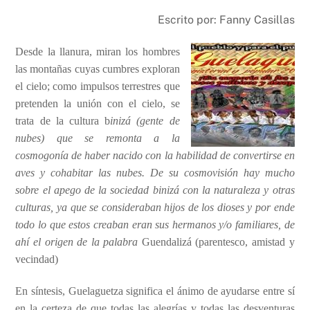
a
h
ri
o
Escrito por: Fanny Casillas
c
at
nt
p
e
s
y
Desde la llanura, miran los hombres
b
A
Li
las montañas cuyas cumbres exploran
el cielo; como impulsos terrestres que
o
p
n
pretenden la unión con el cielo, se
o
p
k
trata de la cultura b
inizá
(gente de
k
nubes) que se remonta
a la
cosmogonía de haber nacido con la habilidad de convertirse en
aves y cohabitar las nube
s. De su cosmovisión hay mucho
sobre el apego de la sociedad binizá con la naturaleza y otras
culturas, ya que se consideraban hijos de los dioses y por ende
todo lo que estos creaban eran sus hermanos y/o familiares, de
ahí el origen de la palabra
Guendalizá (parentesco, amistad y
vecindad)
En síntesis, Guelaguetza significa el ánimo de
ayudarse
entre sí
en la certeza de que todas las alegrías y todas las desventuras