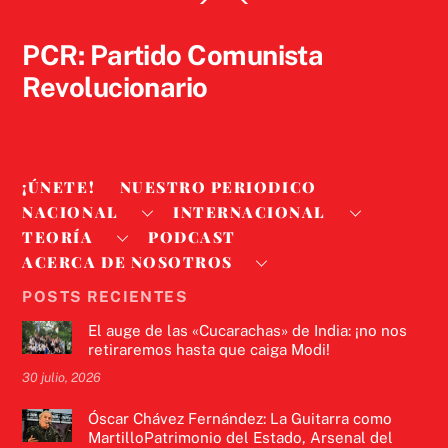
To
Top
PCR: Partido Comunista
Revolucionario
¡ÚNETE!
NUESTRO PERIODICO
NACIONAL
INTERNACIONAL
TEORÍA
PODCAST
ACERCA DE NOSOTROS
POSTS RECIENTES
El auge de las «Cucarachas» de India: ¡no nos
retiraremos hasta que caiga Modi!
30 julio, 2026
Óscar Chávez Fernández: La Guitarra como
MartilloPatrimonio del Estado, Arsenal del