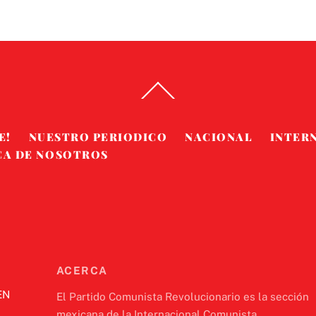
Back
To
Top
E!
NUESTRO PERIODICO
NACIONAL
INTER
CA DE NOSOTROS
ACERCA
EN
El Partido Comunista Revolucionario es la sección
mexicana de la Internacional Comunista