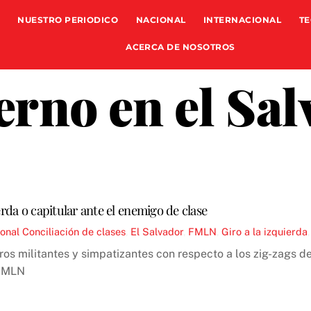
NUESTRO PERIODICO
NACIONAL
INTERNACIONAL
TE
ACERCA DE NOSOTROS
rno en el Sa
erda o capitular ante el enemigo de clase
ional
Conciliación de clases
,
El Salvador
,
FMLN
,
Giro a la izquierda
s militantes y simpatizantes con respecto a los zig-zags de
 FMLN