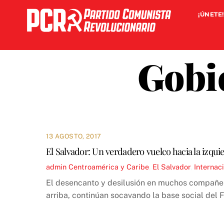
Skip
¡ÚNETE!
to
content
Gobie
13 AGOSTO, 2017
El Salvador: Un verdadero vuelco hacia la izqui
admin
Centroamérica y Caribe
,
El Salvador
,
Internac
El desencanto y desilusión en muchos compañero
arriba, continúan socavando la base social del