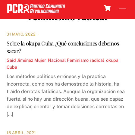
Skip
Cart
Men
to
Feminismo radical
content
31 MAYO, 2022
Sobre la okupa Cuba ¿Qué conclusiones debemos
sacar?
Said Jiménez
Mujer
,
Nacional
Feminismo radical
,
okupa
Cuba
Los métodos políticos erróneos y la practica
incorrecta, como nos ha demostrado la historia, ha
traído derrotas fatídicas. Aunque la organización sea
fuerte, si no hay una dirección buena, que sea capaz
de explicar, orientar y tomar decisiones correctas en
[…]
15 ABRIL, 2021