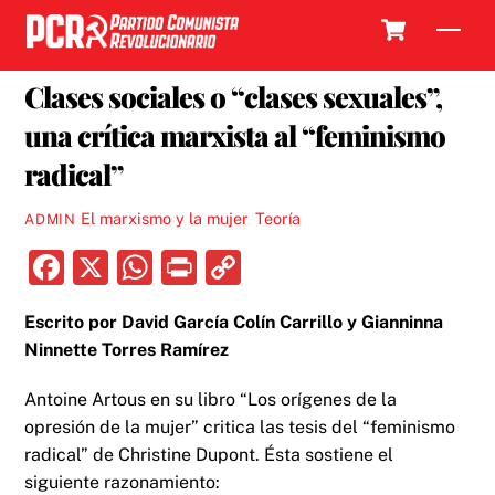
Skip
Cart
Men
to
13 FEBRERO, 2018
content
Clases sociales o “clases sexuales”,
una crítica marxista al “feminismo
radical”
El marxismo y la mujer
,
Teoría
ADMIN
F
X
W
P
C
a
h
ri
o
Escrito por David García Colín Carrillo y Gianninna
c
at
nt
p
Ninnette Torres Ramírez
e
s
y
b
A
Li
Antoine Artous en su libro “Los orígenes de la
opresión de la mujer” critica las tesis del “feminismo
o
p
n
radical” de Christine Dupont. Ésta sostiene el
o
p
k
siguiente razonamiento: