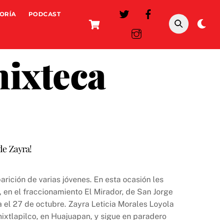
ORÍA
PODCAST
Cart
Da
mo
mixteca
de Zayra!
rición de varias jóvenes. En esta ocasión les
 en el fraccionamiento El Mirador, de San Jorge
 el 27 de octubre. Zayra Leticia Morales Loyola
hixtlapilco, en Huajuapan, y sigue en paradero