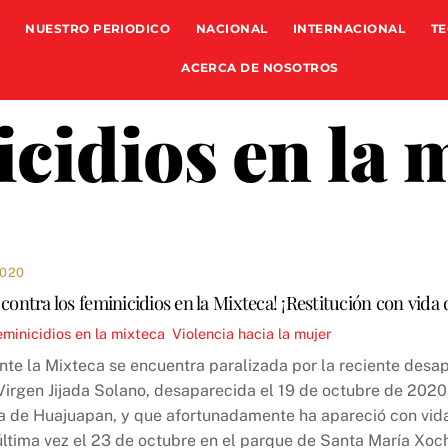
NUESTRO PERIODICO
NACIONAL
INTERNACIONAL
TE
ACERCA DE NOSOTROS
cidios en la 
2020
 contra los feminicidios en la Mixteca! ¡Restitución con vida 
eminicidios en la mixteca
,
Violencia hacia la mujer
e la Mixteca se encuentra paralizada por la reciente desapa
Virgen Jijada Solano, desaparecida el 19 de octubre de 2020,
a de Huajuapan, y que afortunadamente ha apareció con vida
 última vez el 23 de octubre en el parque de Santa María Xoc