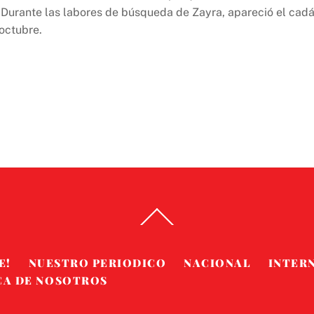
Durante las labores de búsqueda de Zayra, apareció el cadá
octubre.
Back
To
Top
E!
NUESTRO PERIODICO
NACIONAL
INTER
CA DE NOSOTROS