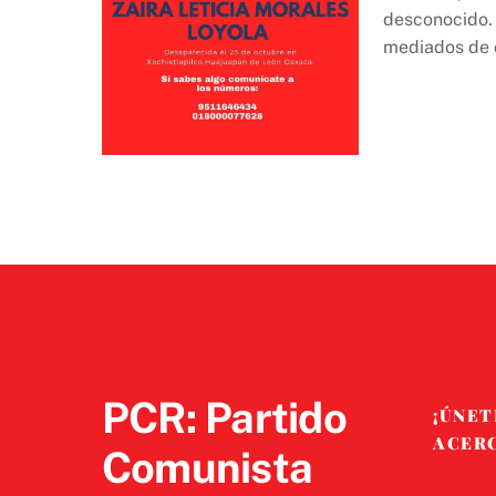
desconocido. 
mediados de 
PCR: Partido
¡ÚNET
ACER
Comunista