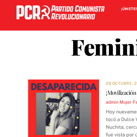
Skip
¡ÚNETE!
to
content
Femini
28 OCTUBRE, 
¡Movilización
admin
Mujer
F
Hoy nuevament
tocó a Dulce 
Nuchita, cerc
fue vista por