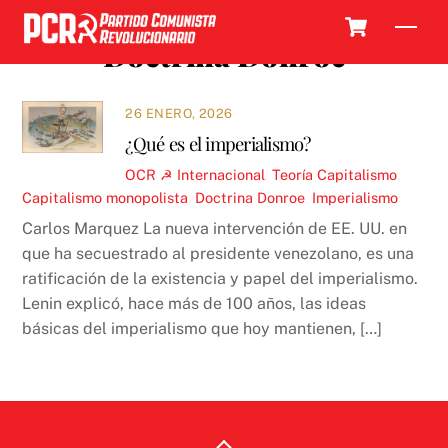
Skip
Cart
Men
to
Doctrina Donroe
content
26 ENERO, 2026
¿Qué es el imperialismo?
OCR ☭
Internacional
,
Teoría
Capitalismo
,
Capitalismo monopolista
,
Doctrina Donroe
,
Imperialismo
Carlos Marquez La nueva intervención de EE. UU. en
que ha secuestrado al presidente venezolano, es una
ratificación de la existencia y papel del imperialismo.
Lenin explicó, hace más de 100 años, las ideas
básicas del imperialismo que hoy mantienen, […]