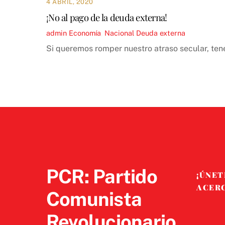
4 ABRIL, 2020
¡No al pago de la deuda externa!
admin
Economía
,
Nacional
Deuda externa
Si queremos romper nuestro atraso secular, te
PCR: Partido
¡ÚNET
ACER
Comunista
Revolucionario