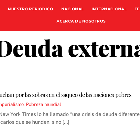
NUESTRO PERIODICO
NACIONAL
INTERNACIONAL
TE
ACERCA DE NOSOTROS
Deuda extern
luchan por las sobras en el saqueo de las naciones pobres
mperialismo
,
Pobreza mundial
ew York Times lo ha llamado “una crisis de deuda diferente 
arios que se hunden, sino […]