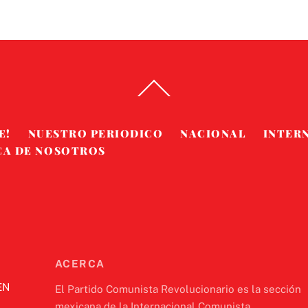
Back
To
Top
E!
NUESTRO PERIODICO
NACIONAL
INTER
CA DE NOSOTROS
ACERCA
EN
El Partido Comunista Revolucionario es la sección
mexicana de la Internacional Comunista