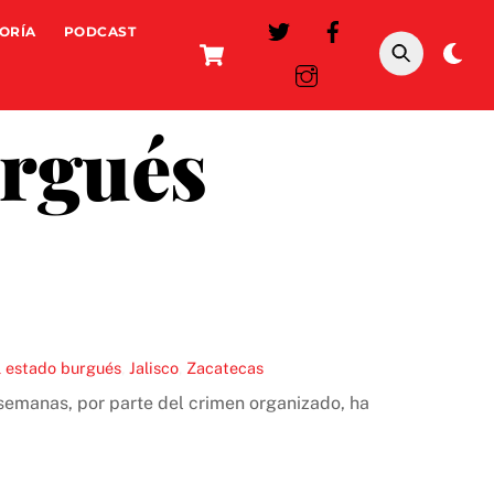
ORÍA
PODCAST
Cart
Da
mo
urgués
el estado burgués
,
Jalisco
,
Zacatecas
 semanas, por parte del crimen organizado, ha