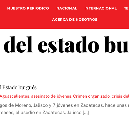
NUESTRO PERIODICO
NACIONAL
INTERNACIONAL
TE
ACERCA DE NOSOTROS
s del estado b
del Estado burgués
Aguascalientes
,
asesinato de jóvenes
,
Crimen organizado
,
crisis d
agos de Moreno, Jalisco y 7 jóvenes en Zacatecas, hace unas
 meses, el asedio en Zacatecas, Jalisco […]