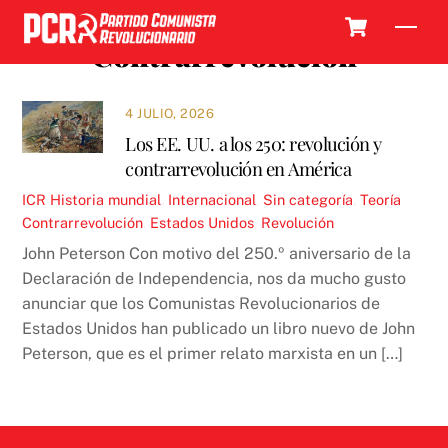
Skip
Cart
Men
to
Contrarrevolución
content
4 JULIO, 2026
Los EE. UU. a los 250: revolución y
contrarrevolución en América
ICR
Historia mundial
,
Internacional
,
Sin categoría
,
Teoría
Contrarrevolución
,
Estados Unidos
,
Revolución
John Peterson Con motivo del 250.º aniversario de la
Declaración de Independencia, nos da mucho gusto
anunciar que los Comunistas Revolucionarios de
Estados Unidos han publicado un libro nuevo de John
Peterson, que es el primer relato marxista en un […]