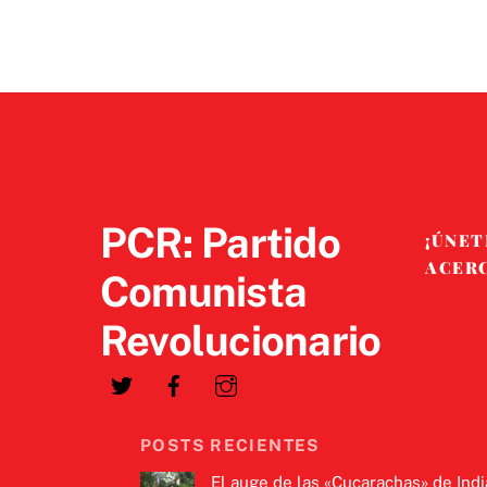
PCR: Partido
¡ÚNET
ACER
Comunista
Revolucionario
POSTS RECIENTES
El auge de las «Cucarachas» de Indi