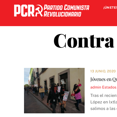
Skip
¡ÚNETE!
to
content
Contra 
13 JUNIO, 2020
Jóvenes en Qu
admin
Estados
Tras el recie
López en Ixtl
salimos a las 