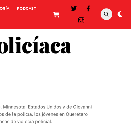
ORÍA
PODCAST
Cart
Da
mo
olicíaca
s, Minnesota, Estados Unidos y de Giovanni
 de la policía, los jóvenes en Querétaro
asos de violecia policial.