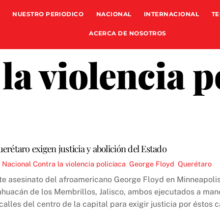
NUESTRO PERIODICO
NACIONAL
INTERNACIONAL
TE
ACERCA DE NOSOTROS
la violencia p
erétaro exigen justicia y abolición del Estado
,
Nacional
Contra la violencia policíaca
,
George Floyd
,
Querétaro
nte asesinato del afroamericano George Floyd en Minneapoli
ahuacán de los Membrillos, Jalisco, ambos ejecutados a manos
calles del centro de la capital para exigir justicia por éstos c