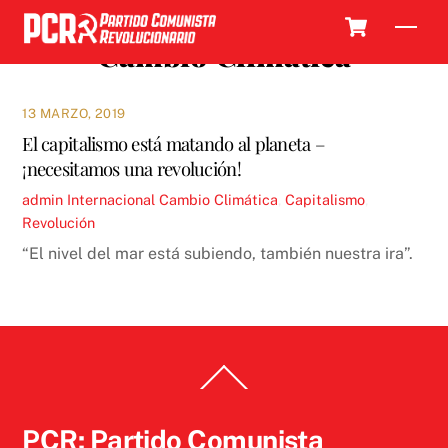
Skip
Cart
Men
to
Cambio Climática
content
13 MARZO, 2019
El capitalismo está matando al planeta –
¡necesitamos una revolución!
admin
Internacional
Cambio Climática
,
Capitalismo
,
Revolución
“El nivel del mar está subiendo, también nuestra ira”.
Back
To
Top
PCR: Partido Comunista