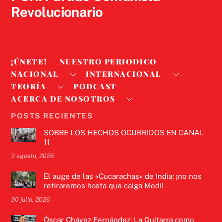
Revolucionario
¡ÚNETE!
NUESTRO PERIODICO
NACIONAL
INTERNACIONAL
TEORÍA
PODCAST
ACERCA DE NOSOTROS
POSTS RECIENTES
SOBRE LOS HECHOS OCURRIDOS EN CANAL
11
3 agosto, 2026
El auge de las «Cucarachas» de India: ¡no nos
retiraremos hasta que caiga Modi!
30 julio, 2026
Óscar Chávez Fernández: La Guitarra como