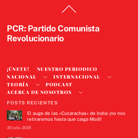
Back
To
Top
PCR: Partido Comunista
Revolucionario
¡ÚNETE!
NUESTRO PERIODICO
NACIONAL
INTERNACIONAL
TEORÍA
PODCAST
ACERCA DE NOSOTROS
POSTS RECIENTES
El auge de las «Cucarachas» de India: ¡no nos
retiraremos hasta que caiga Modi!
30 julio, 2026