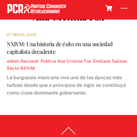
Skip
Cart
Men
to
Ana Cristina Fox
content
27 MAYO, 2019
NXIVM: Una historia de éxito en una sociedad
capitalista decadente
admin
Nacional
,
Política
Ana Cristina Fox
,
Emiliano Salinas
,
Secta NXIVM
La burguesía mexicana vive una de las épocas más
turbias desde que a principios de siglo se constituyó
como clase dominante gobernante.
Back
To