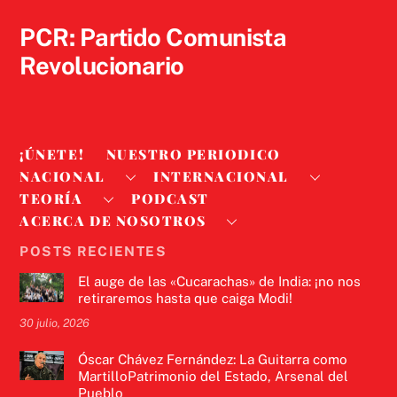
Top
PCR: Partido Comunista
Revolucionario
¡ÚNETE!
NUESTRO PERIODICO
NACIONAL
INTERNACIONAL
TEORÍA
PODCAST
ACERCA DE NOSOTROS
POSTS RECIENTES
El auge de las «Cucarachas» de India: ¡no nos
retiraremos hasta que caiga Modi!
30 julio, 2026
Óscar Chávez Fernández: La Guitarra como
MartilloPatrimonio del Estado, Arsenal del
Pueblo