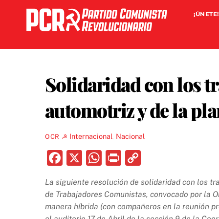
Skip
¡ÚNETE!
to
content
Solidaridad con los t
automotriz y de la pla
Internacional
,
Nacional
OCR ☭
F
X
W
P
C
a
h
ri
o
La siguiente resolución de solidaridad con los t
c
at
nt
p
de Trabajadores Comunistas, convocado por la Or
e
s
y
manera híbrida (con compañeros en la reunión pre
el auditorio 17 de Abril de la sección 9 de la C