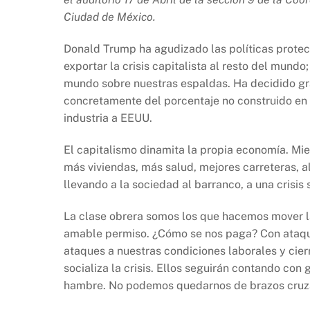
b
A
Li
Ciudad de México.
o
p
n
o
p
k
Donald Trump ha agudizado las políticas protec
k
exportar la crisis capitalista al resto del mund
mundo sobre nuestras espaldas. Ha decidido gr
concretamente del porcentaje no construido en 
industria a EEUU.
El capitalismo dinamita la propia economía. Mi
más viviendas, más salud, mejores carreteras, al
llevando a la sociedad al barranco, a una crisis
La clase obrera somos los que hacemos mover la
amable permiso. ¿Cómo se nos paga? Con ataques
ataques a nuestras condiciones laborales y cierr
socializa la crisis. Ellos seguirán contando con
hambre. No podemos quedarnos de brazos cruz