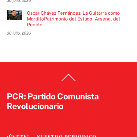
30 julio, 2026
Óscar Chávez Fernández: La Guitarra como
MartilloPatrimonio del Estado, Arsenal del
Pueblo
30 julio, 2026
Back
To
Top
PCR: Partido Comunista
Revolucionario
¡ÚNETE!
NUESTRO PERIODICO