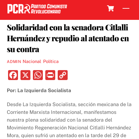
Skip
Cart
Men
to
29 MAYO, 2019
content
Solidaridad con la senadora Citlalli
Hernández y repudio al atentado en
su contra
Nacional
,
Política
ADMIN
F
X
W
P
C
a
h
ri
o
Por: La Izquierda Socialista
c
at
nt
p
e
s
y
Desde La Izquierda Socialista, sección mexicana de la
b
A
Li
Corriente Marxista Internacional, manifestamos
nuestra plena solidaridad con la senadora del
o
p
n
Movimiento Regeneración Nacional Citlalli Hernández
o
p
k
Mora, quien sufrió un atentado en la tarde del 29 de