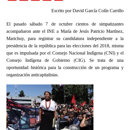
a
h
ri
o
Escrito por David García Colín Carrillo
c
at
nt
p
e
s
y
El pasado sábado 7 de octubre cientos de simpatizantes
b
A
Li
acompañaron ante el INE a María de Jesús Patricio Martínez,
Marichuy, para
registrar
su candidatura independiente a la
o
p
n
presidencia de la república para las elecciones del 2018, misma
o
p
k
que es impulsada por el Consejo Nacional Indígena (CNI) y el
k
Consejo Indígena de Gobierno (CIG). Se trata de una
oportunidad histórica para la construcción de un programa y
organización anticapitalistas.