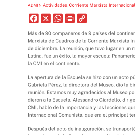
Actividades
,
Corriente Marxista Internaciona
ADMIN
F
X
W
P
C
a
h
ri
o
Más de 90 compañeros de 9 países del continen
c
at
nt
p
Marxista de Cuadros de la Corriente Marxista In
e
s
y
de diciembre. La reunión, que tuvo lugar en u
b
A
Li
Latina, fue un éxito, la mayor escuela Panamer
la CMI en el continente.
o
p
n
o
p
k
La apertura de la Escuela se hizo con un acto p
k
Gabriela Pérez, la directora del Museo, dio la b
reunión. Estamos muy agradecidos al Museo por
dieron a la Escuela. Alessandro Giardello, diri
CMI, habló de la importancia y las lecciones qu
Internacional Comunista, que era el principal t
Después del acto de inauguración, se transportó 