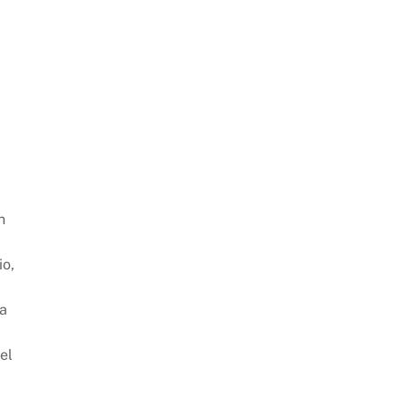
n
io,
va
el