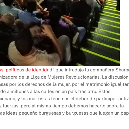
s. políticas de identidad
” que introdujo la compañera Sharo
izadora de la Liga de Mujeres Revolucionarias. La discusión
as por los derechos de la mujer, por el matrimonio igualitar
do a millones a las calles en un país tras otro. Estos
onario, y los marxistas tenemos el deber de participar acti
s fuerzas, pero al mismo tiempo debemos hacerlo sobre la
 las ideas pequeño burguesas y burguesas que juegan un pap