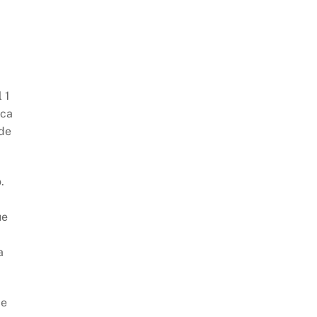
 1
ica
 de
.
ue
a
de