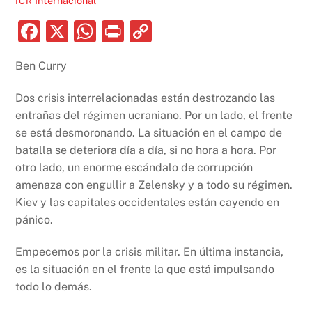
Internacional
ICR
F
X
W
P
C
a
h
ri
o
Ben Curry
c
at
nt
p
e
s
y
Dos crisis interrelacionadas están destrozando las
b
A
Li
entrañas del régimen ucraniano. Por un lado, el frente
se está desmoronando. La situación en el campo de
o
p
n
batalla se deteriora día a día, si no hora a hora. Por
o
p
k
otro lado, un enorme escándalo de corrupción
k
amenaza con engullir a Zelensky y a todo su régimen.
Kiev y las capitales occidentales están cayendo en
pánico.
Empecemos por la crisis militar. En última instancia,
es la situación en el frente la que está impulsando
todo lo demás.