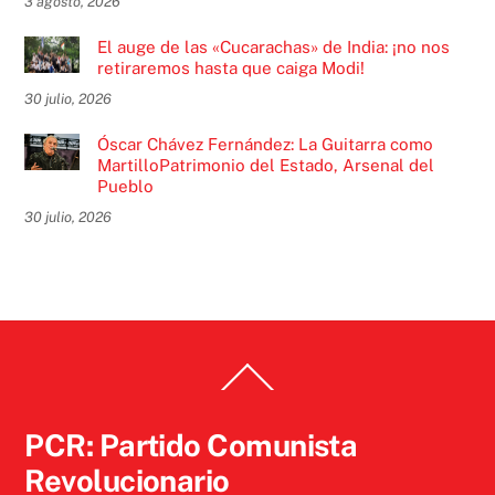
3 agosto, 2026
El auge de las «Cucarachas» de India: ¡no nos
retiraremos hasta que caiga Modi!
30 julio, 2026
Óscar Chávez Fernández: La Guitarra como
MartilloPatrimonio del Estado, Arsenal del
Pueblo
30 julio, 2026
Back
To
Top
PCR: Partido Comunista
Revolucionario