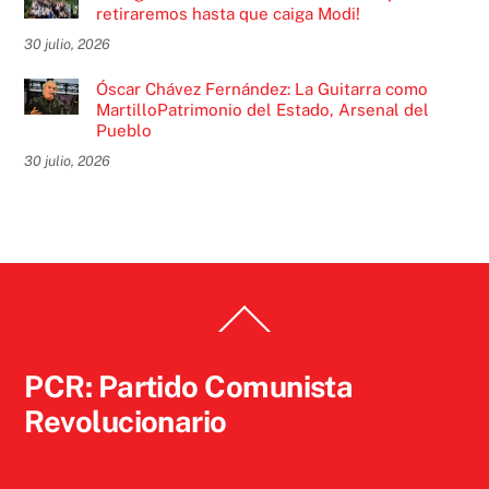
retiraremos hasta que caiga Modi!
30 julio, 2026
Óscar Chávez Fernández: La Guitarra como
MartilloPatrimonio del Estado, Arsenal del
Pueblo
30 julio, 2026
Back
To
Top
PCR: Partido Comunista
Revolucionario