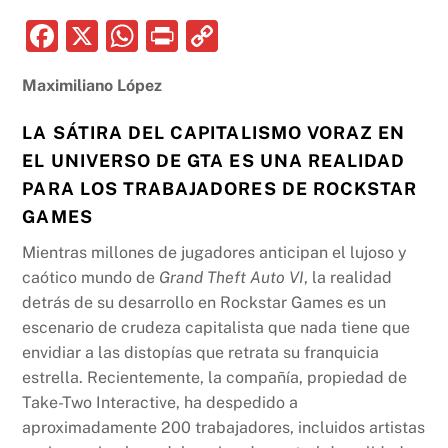
F
X
W
P
C
a
h
ri
o
Maximiliano López
c
at
nt
p
e
s
y
LA SÁTIRA DEL CAPITALISMO VORAZ EN
b
A
Li
EL UNIVERSO DE GTA ES UNA REALIDAD
o
p
n
PARA LOS TRABAJADORES DE ROCKSTAR
GAMES
o
p
k
k
Mientras millones de jugadores anticipan el lujoso y
caótico mundo de
Grand Theft Auto VI
, la realidad
detrás de su desarrollo en Rockstar Games es un
escenario de crudeza capitalista que nada tiene que
envidiar a las distopías que retrata su franquicia
estrella. Recientemente, la compañía, propiedad de
Take-Two Interactive, ha despedido a
aproximadamente 200 trabajadores, incluidos artistas