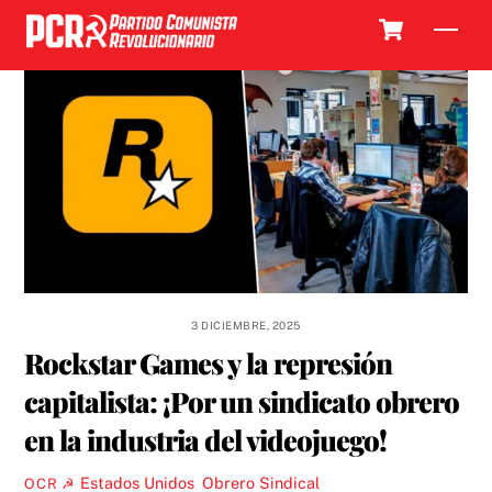
Skip
Cart
Men
to
content
3 DICIEMBRE, 2025
Rockstar Games y la represión
capitalista: ¡Por un sindicato obrero
en la industria del videojuego!
Estados Unidos
,
Obrero Sindical
OCR ☭