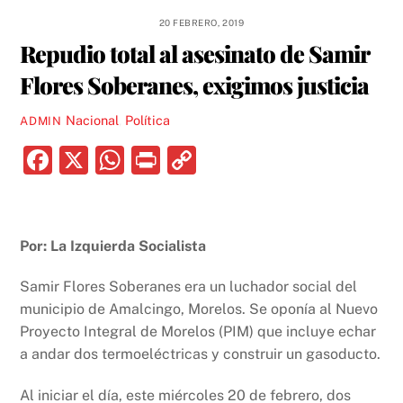
20 FEBRERO, 2019
Repudio total al asesinato de Samir
Flores Soberanes, exigimos justicia
Nacional
,
Política
ADMIN
F
X
W
P
C
a
h
ri
o
c
at
nt
p
e
s
y
Por: La Izquierda Socialista
b
A
Li
Samir Flores Soberanes era un luchador social del
o
p
n
municipio de Amalcingo, Morelos. Se oponía al Nuevo
o
p
k
Proyecto Integral de Morelos (PIM) que incluye echar
k
a andar dos termoeléctricas y construir un gasoducto.
Al iniciar el día, este miércoles 20 de febrero, dos