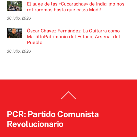
El auge de las «Cucarachas» de India: ¡no nos
retiraremos hasta que caiga Modi!
30 julio, 2026
Óscar Chávez Fernández: La Guitarra como
MartilloPatrimonio del Estado, Arsenal del
Pueblo
30 julio, 2026
Back
To
Top
PCR: Partido Comunista
Revolucionario