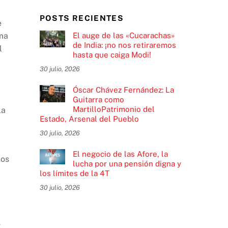
POSTS RECIENTES
e
El auge de las «Cucarachas»
ema
de India: ¡no nos retiraremos
l
hasta que caiga Modi!
30 julio, 2026
Óscar Chávez Fernández: La
Guitarra como
MartilloPatrimonio del
la
Estado, Arsenal del Pueblo
30 julio, 2026
El negocio de las Afore, la
los
lucha por una pensión digna y
los límites de la 4T
30 julio, 2026
…