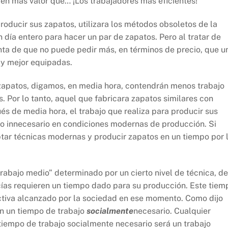
en más valor que… ¡Los trabajadores más eficientes!
oducir sus zapatos, utilizara los métodos obsoletos de la
 día entero para hacer un par de zapatos. Pero al tratar de
nta de que no puede pedir más, en términos de precio, que u
 y mejor equipadas.
zapatos, digamos, en media hora, contendrán menos trabajo
. Por lo tanto, aquel que fabricara zapatos similares con
s de media hora, el trabajo que realiza para producir sus
ajo innecesario en condiciones modernas de producción. Si
optar técnicas modernas y producir zapatos en un tiempo por 
rabajo medio” determinado por un cierto nivel de técnica, de
ías requieren un tiempo dado para su producción. Este tiem
uctiva alcanzado por la sociedad en ese momento. Como dijo
n un tiempo de trabajo
socialmente
necesario. Cualquier
tiempo de trabajo socialmente necesario será un trabajo