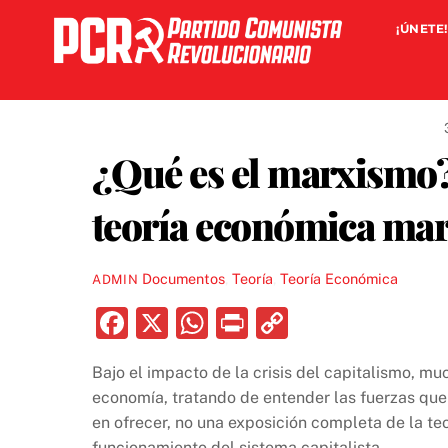
Skip
¡ÚNETE!
to
content
¿Qué es el marxismo? 
teoría económica mar
Documentos
,
Teoría
,
Teoría Económica
ADMIN
F
X
W
P
C
a
h
ri
o
Bajo el impacto de la crisis del capitalismo, m
c
at
nt
p
economía, tratando de entender las fuerzas que 
e
s
y
en ofrecer, no una exposición completa de la te
funcionamiento del sistema capitalista.