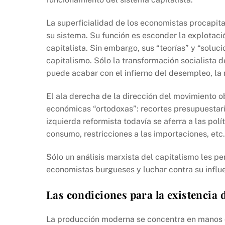
b
A
Li
o
p
n
La superficialidad de los economistas procapital
o
p
k
su sistema. Su función es esconder la explotaci
k
capitalista. Sin embargo, sus “teorías” y “solu
capitalismo. Sólo la transformación socialista 
puede acabar con el infierno del desempleo, la 
El ala derecha de la dirección del movimiento ob
económicas “ortodoxas”: recortes presupuestario
izquierda reformista todavía se aferra a las polí
consumo, restricciones a las importaciones, etc.
Sólo un análisis marxista del capitalismo les pe
economistas burgueses y luchar contra su influ
Las condiciones para la existencia 
La producción moderna se concentra en manos d