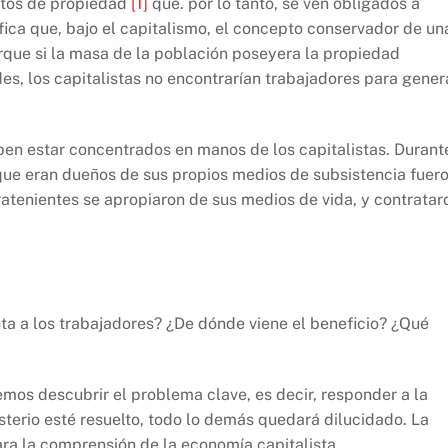
istos de propiedad
[1]
que. por lo tanto, se ven obligados a
nifica que, bajo el capitalismo, el concepto conservador de un
rque si la masa de la población poseyera la propiedad
des, los capitalistas no encontrarían trabajadores para gener
en estar concentrados en manos de los capitalistas. Durant
 que eran dueños de sus propios medios de subsistencia fuer
rratenientes se apropiaron de sus medios de vida, y contratar
a a los trabajadores? ¿De dónde viene el beneficio? ¿Qué
mos descubrir el problema clave, es decir, responder a la
sterio esté resuelto, todo lo demás quedará dilucidado. La
ara la comprensión de la economía capitalista.