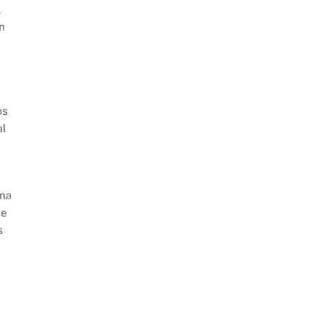
l
n
os
al
rma
de
s