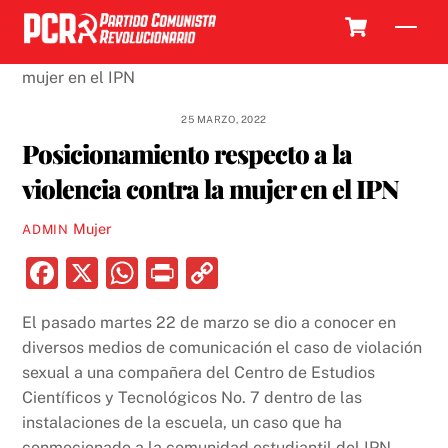
Skip
Cart
Men
to
content
25 MARZO, 2022
Posicionamiento respecto a la
violencia contra la mujer en el IPN
Mujer
ADMIN
F
X
W
P
C
a
h
ri
o
El pasado martes 22 de marzo se dio a conocer en
c
at
nt
p
diversos medios de comunicación el caso de violación
e
s
y
sexual a una compañera del Centro de Estudios
b
A
Li
Científicos y Tecnológicos No. 7 dentro de las
instalaciones de la escuela, un caso que ha
o
p
n
conmocionado a la comunidad estudiantil del IPN,