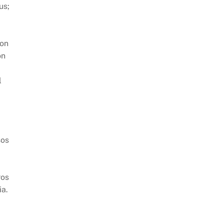
us;
son
ón
l
sos
ros
ia.