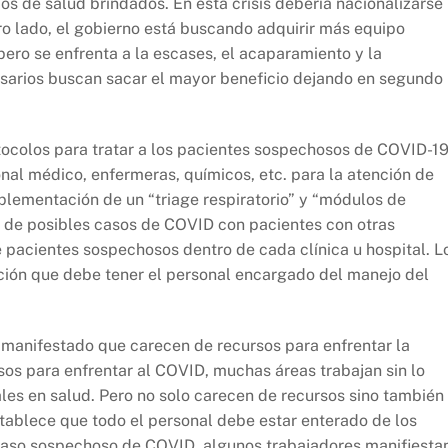
os de salud brindados. En esta crisis debería nacionalizarse 
tro lado, el gobierno está buscando adquirir más equipo
ero se enfrenta a la escases, el acaparamiento y la
esarios buscan sacar el mayor beneficio dejando en segundo
tocolos para tratar a los pacientes sospechosos de COVID-19
onal médico, enfermeras, químicos, etc. para la atención de
lementación de un “triage respiratorio” y “módulos de
ón de posibles casos de COVID con pacientes con otras
 pacientes sospechosos dentro de cada clínica u hospital. L
ción que debe tener el personal encargado del manejo del
a manifestado que carecen de recursos para enfrentar la
sos para enfrentar al COVID, muchas áreas trabajan sin lo
es en salud. Pero no solo carecen de recursos sino también
stablece que todo el personal debe estar enterado de los
 caso sospechoso de COVID, algunos trabajadores manifiesta