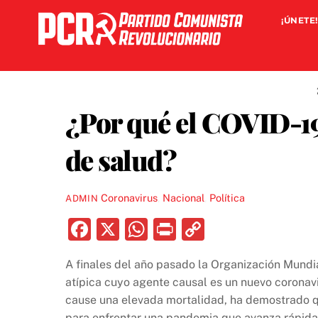
Skip
¡ÚNETE!
to
content
¿Por qué el COVID-19
de salud?
Coronavirus
,
Nacional
,
Política
ADMIN
F
X
W
P
C
a
h
ri
o
A finales del año pasado la Organización Mundia
c
at
nt
p
atípica cuyo agente causal es un nuevo corona
e
s
y
cause una elevada mortalidad, ha demostrado q
para enfrentar una pandemia que avanza rápidam