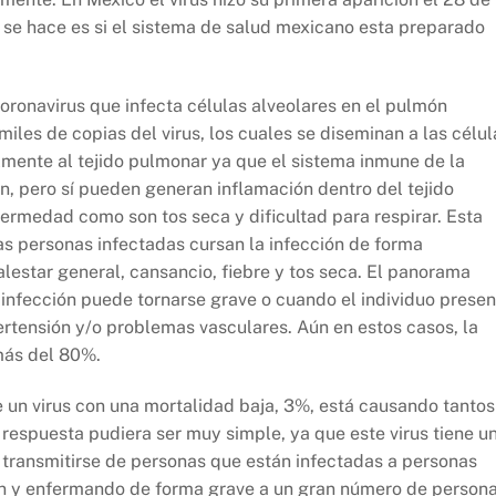
se hace es si el sistema de salud mexicano esta preparado
Coronavirus que infecta células alveolares en el pulmón
iles de copias del virus, los cuales se diseminan a las célul
lmente al tejido pulmonar ya que el sistema inmune de la
n, pero sí pueden generan inflamación dentro del tejido
fermedad como son tos seca y dificultad para respirar. Esta
las personas infectadas cursan la infección de forma
lestar general, cansancio, fiebre y tos seca. El panorama
infección puede tornarse grave o cuando el individuo presen
rtensión y/o problemas vasculares. Aún en estos casos, la
 más del 80%.
e un virus con una mortalidad baja, 3%, está causando tantos
respuesta pudiera ser muy simple, ya que este virus tiene u
transmitirse de personas que están infectadas a personas
ón y enfermando de forma grave a un gran número de persona