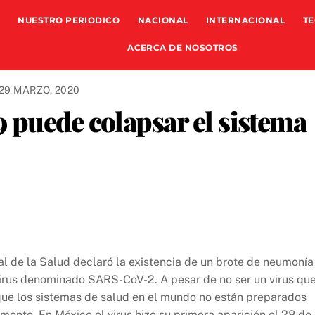
NUESTRO PERIODICO
NACIONAL
INTERNACIONAL
TE
ACERCA DE NOSOTROS
29 MARZO, 2020
 puede colapsar el sistema
l de la Salud declaró la existencia de un brote de neumonía
virus denominado SARS-CoV-2. A pesar de no ser un virus qu
ue los sistemas de salud en el mundo no están preparados
ente. En México el virus hizo su primera aparición el 28 de