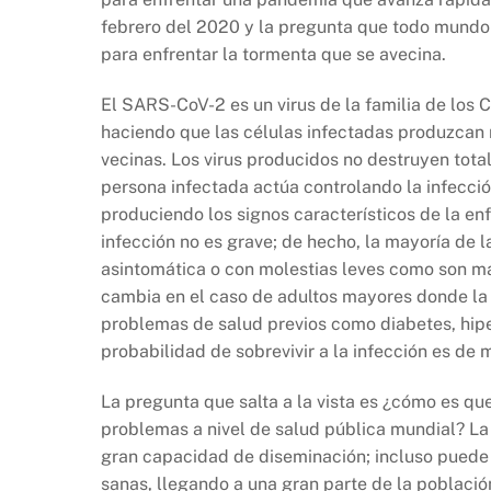
b
A
Li
febrero del 2020 y la pregunta que todo mundo 
o
p
n
para enfrentar la tormenta que se avecina.
o
p
k
k
El SARS-CoV-2 es un virus de la familia de los 
haciendo que las células infectadas produzcan m
vecinas. Los virus producidos no destruyen tota
persona infectada actúa controlando la infecció
produciendo los signos característicos de la en
infección no es grave; de hecho, la mayoría de 
asintomática o con molestias leves como son ma
cambia en el caso de adultos mayores donde la 
problemas de salud previos como diabetes, hipe
probabilidad de sobrevivir a la infección es de
La pregunta que salta a la vista es ¿cómo es qu
problemas a nivel de salud pública mundial? La 
gran capacidad de diseminación; incluso puede 
sanas, llegando a una gran parte de la poblaci