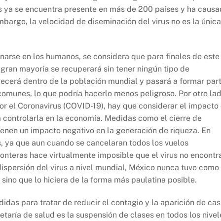
us ya se encuentra presente en más de 200 países y ha caus
argo, la velocidad de diseminación del virus no es la única
narse en los humanos, se considera que para finales de este
gran mayoría se recuperará sin tener ningún tipo de
lecerá dentro de la población mundial y pasará a formar par
comunes, lo que podría hacerlo menos peligroso. Por otro lad
r el Coronavirus (COVID-19), hay que considerar el impacto
controlarla en la economía. Medidas como el cierre de
ienen un impacto negativo en la generación de riqueza. En
s, ya que aun cuando se cancelaran todos los vuelos
ronteras hace virtualmente imposible que el virus no encontr
 dispersión del virus a nivel mundial, México nunca tuvo como
, sino que lo hiciera de la forma más paulatina posible.
das para tratar de reducir el contagio y la aparición de ca
taría de salud es la suspensión de clases en todos los nivel