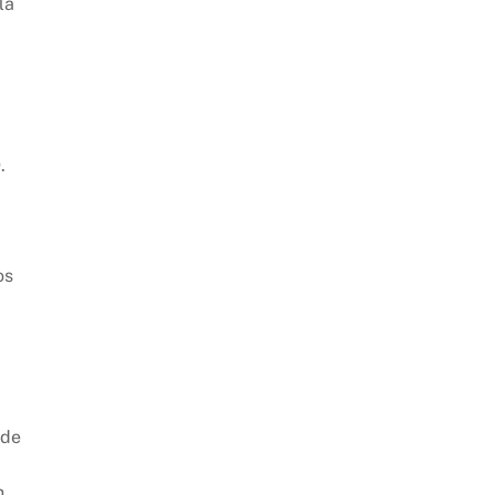
la
.
os
 de
n