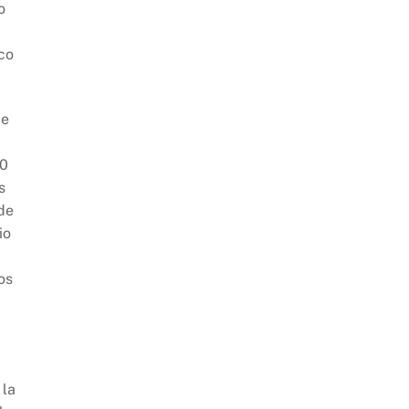
o
co
de
00
s
de
io
os
 la