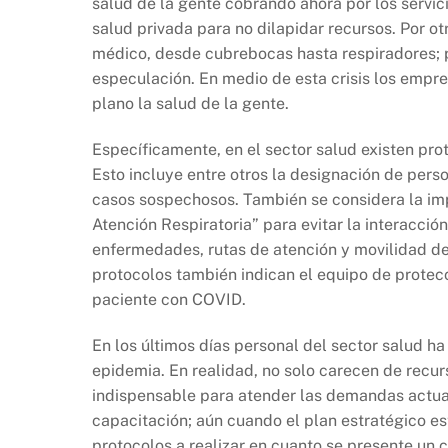
salud de la gente cobrando ahora por los servici
salud privada para no dilapidar recursos. Por o
médico, desde cubrebocas hasta respiradores; p
especulación. En medio de esta crisis los empr
plano la salud de la gente.
Específicamente, en el sector salud existen pro
Esto incluye entre otros la designación de pers
casos sospechosos. También se considera la imp
Atención Respiratoria” para evitar la interacci
enfermedades, rutas de atención y movilidad de
protocolos también indican el equipo de protec
paciente con COVID.
En los últimos días personal del sector salud h
epidemia. En realidad, no solo carecen de recur
indispensable para atender las demandas actual
capacitación; aún cuando el plan estratégico e
protocolos a realizar en cuanto se presente un