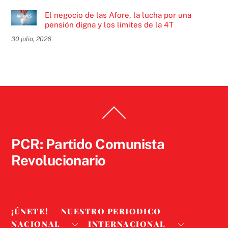
El negocio de las Afore, la lucha por una
pensión digna y los límites de la 4T
30 julio, 2026
Back
To
Top
PCR: Partido Comunista
Revolucionario
¡ÚNETE!
NUESTRO PERIODICO
NACIONAL
INTERNACIONAL