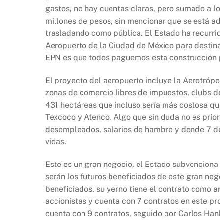
o
p
k
gastos, no hay cuentas claras, pero sumado a l
k
millones de pesos, sin mencionar que se está a
trasladando como pública. El Estado ha recurrid
Aeropuerto de la Ciudad de México para destinar
EPN es que todos paguemos esta construcción p
El proyecto del aeropuerto incluye la Aerotrópol
zonas de comercio libres de impuestos, clubs dep
431 hectáreas que incluso sería más costosa que
Texcoco y Atenco. Algo que sin duda no es prio
desempleados, salarios de hambre y donde 7 de
vidas.
Este es un gran negocio, el Estado subvenciona
serán los futuros beneficiados de este gran neg
beneficiados, su yerno tiene el contrato como a
accionistas y cuenta con 7 contratos en este pr
cuenta con 9 contratos, seguido por Carlos Han