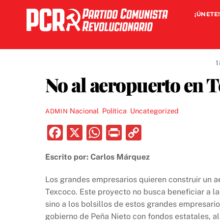
Skip
¡ÚNETE!
to
content
1
No al aeropuerto en 
Nacional
,
Política
,
Uncategorized
ADMIN
F
X
W
P
C
a
h
ri
o
Escrito por: Carlos Márquez
c
at
nt
p
e
s
y
Los grandes empresarios quieren construir un ae
b
A
Li
Texcoco. Este proyecto no busca beneficiar a l
sino a los bolsillos de estos grandes empresari
o
p
n
gobierno de Peña Nieto con fondos estatales, a