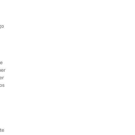
go
ue
ner
er
os
te