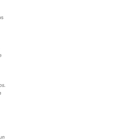
as
l
e
os.
n
 un