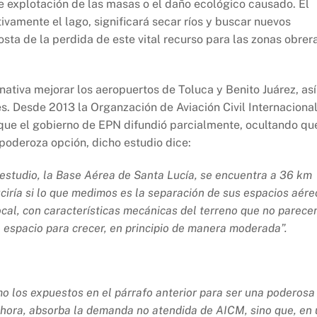
le explotación de las masas o el daño ecológico causado. El
vamente el lago, significará secar ríos y buscar nuevos
sta de la perdida de este vital recurso para las zonas obrer
tiva mejorar los aeropuertos de Toluca y Benito Juárez, así
es. Desde 2013 la Organzación de Aviación Civil Internaciona
 que el gobierno de EPN difundió parcialmente, ocultando qu
poderoza opción, dicho estudio dice:
 estudio, la Base Aérea de Santa Lucía, se encuentra a 36 km
ría si lo que medimos es la separación de sus espacios aére
cal, con características mecánicas del terreno que no parece
e espacio para crecer, en principio de manera moderada”.
 los expuestos en el párrafo anterior para ser una poderosa
 ahora, absorba la demanda no atendida de AICM, sino que, en