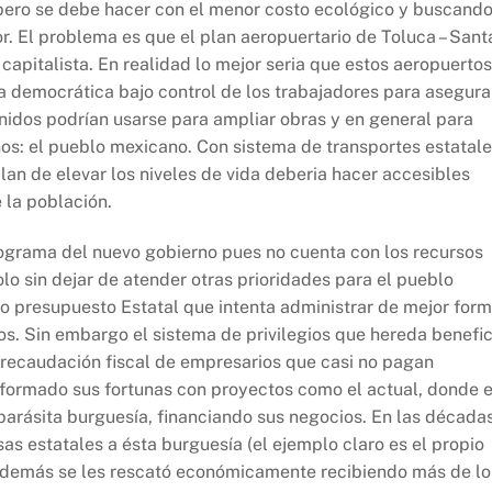
 pero se debe hacer con el menor costo ecológico y buscand
or. El problema es que el plan aeropuertario de Toluca – Sant
 capitalista. En realidad lo mejor seria que estos aeropuertos
 democrática bajo control de los trabajadores para asegura
nidos podrían usarse para ampliar obras y en general para
ños: el pueblo mexicano. Con sistema de transportes estatal
lan de elevar los niveles de vida deberia hacer accesibles
 la población.
ograma del nuevo gobierno pues no cuenta con los recursos
olo sin dejar de atender otras prioridades para el pueblo
o presupuesto Estatal que intenta administrar de mejor for
os. Sin embargo el sistema de privilegios que hereda benefic
ma recaudación fiscal de empresarios que casi no pagan
formado sus fortunas con proyectos como el actual, donde e
parásita burguesía, financiando sus negocios. En las década
as estatales a ésta burguesía (el ejemplo claro es el propio
además se les rescató económicamente recibiendo más de lo