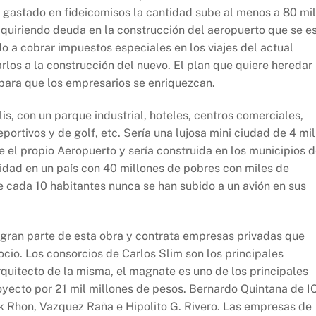
o gastado en fideicomisos la cantidad sube al menos a 80 mil
dquiriendo deuda en la construcción del aeropuerto que se e
o a cobrar impuestos especiales en los viajes del actual
los a la construcción del nuevo. El plan que quiere heredar
ara que los empresarios se enriquezcan.
is, con un parque industrial, hoteles, centros comerciales,
ortivos y de golf, etc. Sería una lujosa mini ciudad de 4 mil
 el propio Aeropuerto y sería construida en los municipios 
ridad en un país con 40 millones de pobres con miles de
 cada 10 habitantes nunca se han subido a un avión en sus
 gran parte de esta obra y contrata empresas privadas que
ocio. Los consorcios de Carlos Slim son los principales
rquitecto de la misma, el magnate es uno de los principales
oyecto por 21 mil millones de pesos. Bernardo Quintana de I
k Rhon, Vazquez Raña e Hipolito G. Rivero. Las empresas de