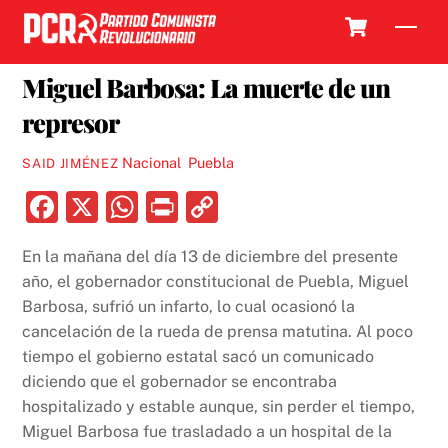
Skip
Cart
Men
to
29 DICIEMBRE, 2022
content
Miguel Barbosa: La muerte de un
represor
Nacional
,
Puebla
SAID JIMÉNEZ
F
X
W
P
C
a
h
ri
o
En la mañana del día 13 de diciembre del presente
c
at
nt
p
año, el gobernador constitucional de Puebla, Miguel
e
s
y
Barbosa, sufrió un infarto, lo cual ocasionó la
b
A
Li
cancelación de la rueda de prensa matutina. Al poco
tiempo el gobierno estatal sacó un comunicado
o
p
n
diciendo que el gobernador se encontraba
o
p
k
hospitalizado y estable aunque, sin perder el tiempo,
k
Miguel Barbosa fue trasladado a un hospital de la