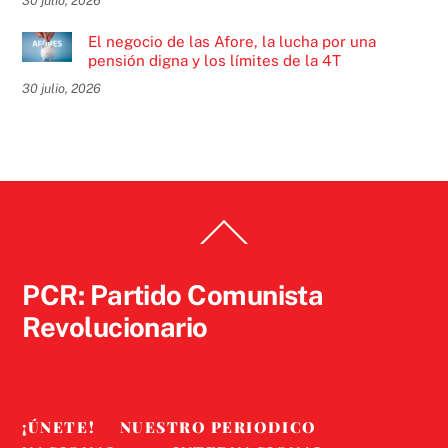
30 julio, 2026
El negocio de las Afore, la lucha por una
pensión digna y los límites de la 4T
30 julio, 2026
Back
To
Top
PCR: Partido Comunista
Revolucionario
¡ÚNETE!
NUESTRO PERIODICO