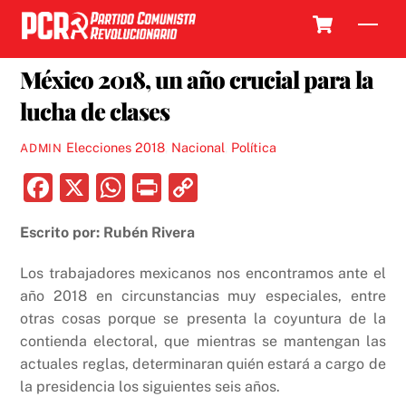
Skip
Cart
Men
to
2 ENERO, 2018
content
México 2018, un año crucial para la
lucha de clases
Elecciones 2018
,
Nacional
,
Política
ADMIN
F
X
W
P
C
a
h
ri
o
Escrito por: Rubén Rivera
c
at
nt
p
e
s
y
Los trabajadores mexicanos nos encontramos ante el
b
A
Li
año 2018 en circunstancias muy especiales, entre
otras cosas porque se presenta la coyuntura de la
o
p
n
contienda electoral, que mientras se mantengan las
o
p
k
actuales reglas, determinaran quién estará a cargo de
k
la presidencia los siguientes seis años.