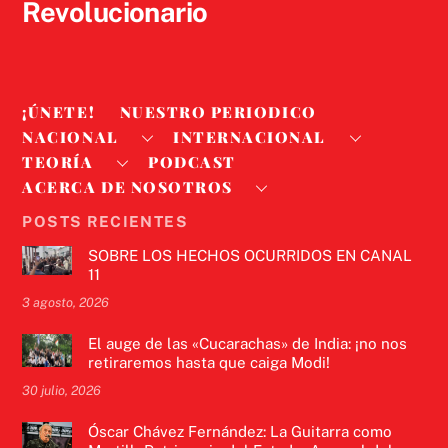
Revolucionario
¡ÚNETE!
NUESTRO PERIODICO
NACIONAL
INTERNACIONAL
TEORÍA
PODCAST
ACERCA DE NOSOTROS
POSTS RECIENTES
SOBRE LOS HECHOS OCURRIDOS EN CANAL
11
3 agosto, 2026
El auge de las «Cucarachas» de India: ¡no nos
retiraremos hasta que caiga Modi!
30 julio, 2026
Óscar Chávez Fernández: La Guitarra como