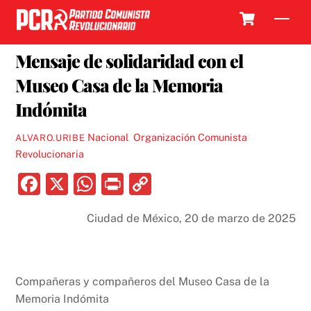
Skip
Cart
Men
to
23 MARZO, 2025
content
Mensaje de solidaridad con el
Museo Casa de la Memoria
Indómita
Nacional
,
Organización Comunista
ALVARO.URIBE
Revolucionaria
F
X
W
P
C
a
h
ri
o
Ciudad de México, 20 de marzo de 2025
c
at
nt
p
e
s
y
b
A
Li
Compañeras y compañeros del Museo Casa de la
o
p
n
Memoria Indómita