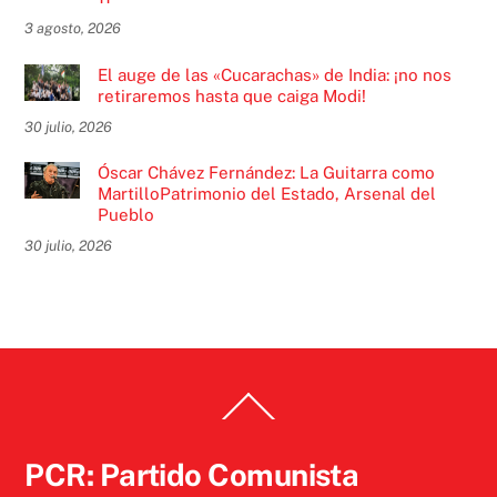
3 agosto, 2026
El auge de las «Cucarachas» de India: ¡no nos
retiraremos hasta que caiga Modi!
30 julio, 2026
Óscar Chávez Fernández: La Guitarra como
MartilloPatrimonio del Estado, Arsenal del
Pueblo
30 julio, 2026
Back
To
Top
PCR: Partido Comunista