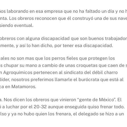
ños laborando en esa empresa que no ha faltado un día y no 
anta. Los obreros reconocen que él construyó una de sus nav
 siendo eventual.
 obreros con alguna discapacidad que son buenos trabajado
mente, y así lo han dicho, por tener esa discapacidad.
ales no son mas que los perros fieles que protegen los
és chupar su mano a cambio de unas croquetas que caen de 
n Agroquímicos pertenecen al sindicato del débil charro
íder, nosotros preferimos llamarle el burócrata que está al
ica en Matamoros.
. Nos dicen los obreros que vinieron “gente de México”. El
ó a luchar por el 20-32 aunque enseguida quiso frenar todo.
o y ya no hubo quien los frenara, el delegado se hizo a un