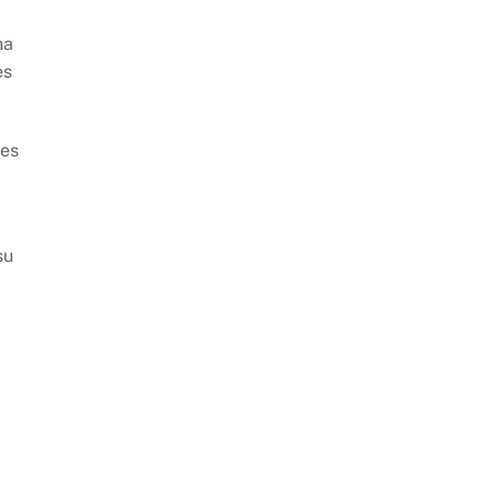
ha
es
res
su