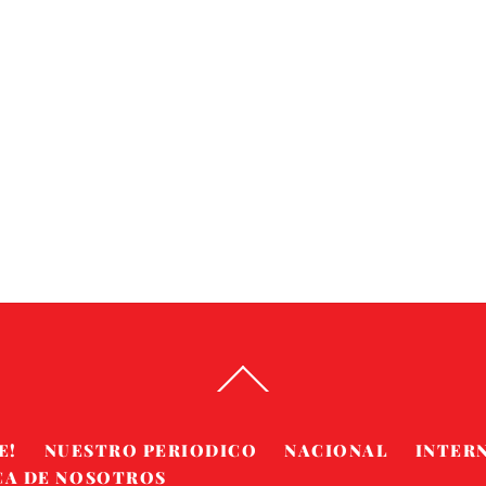
Back
To
Top
E!
NUESTRO PERIODICO
NACIONAL
INTER
CA DE NOSOTROS