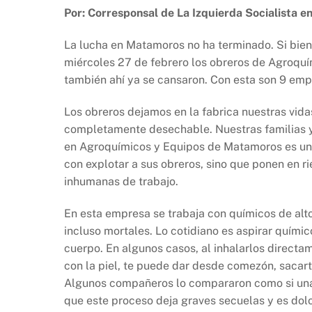
a
h
ri
o
Por: Corresponsal de La Izquierda Socialista 
c
at
nt
p
e
s
y
La lucha en Matamoros no ha terminado. Si bien 
b
A
Li
miércoles 27 de febrero los obreros de Agroquí
también ahí ya se cansaron. Con esta son 9 em
o
p
n
o
p
k
Los obreros dejamos en la fabrica nuestras vid
k
completamente desechable. Nuestras familias y
en Agroquímicos y Equipos de Matamoros es un 
con explotar a sus obreros, sino que ponen en r
inhumanas de trabajo.
En esta empresa se trabaja con químicos de alto
incluso mortales. Lo cotidiano es aspirar quím
cuerpo. En algunos casos, al inhalarlos directa
con la piel, te puede dar desde comezón, sacarte
Algunos compañeros lo compararon como si una 
que este proceso deja graves secuelas y es dol