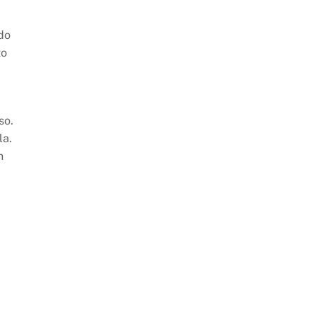
do
to
so.
la.
n