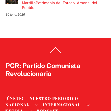
MartilloPatrimonio del Estado, Arsenal del
Pueblo
30 julio, 2026
Back
To
Top
PCR: Partido Comunista
Revolucionario
¡ÚNETE!
NUESTRO PERIODICO
NACIONAL
INTERNACIONAL
TEORÍA
PODCAST