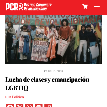
Skip
Cart
Men
to
content
27 JUNIO, 2026
Lucha de clases y emancipación
LGBTIQ+
Política
ICR