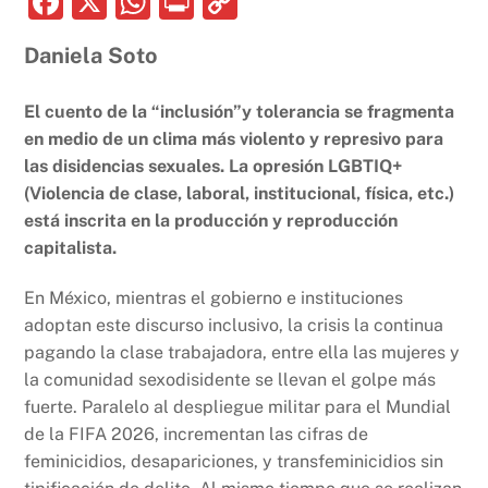
F
X
W
P
C
a
h
ri
o
Daniela Soto
c
at
nt
p
e
s
y
El cuento de la “inclusión”y tolerancia se fragmenta
b
A
Li
en medio de un clima más violento y represivo para
las disidencias sexuales.
o
p
La opresión LGBTIQ+
n
(
Violencia de clase, laboral, institucional, física, etc.)
o
p
k
está inscrita en la producción y reproducción
k
capitalista
.
En México, mientras el gobierno e instituciones
adoptan este discurso inclusivo, la crisis la continua
pagando la clase trabajadora, entre ella las mujeres y
la comunidad sexodisidente se llevan el golpe más
fuerte. Paralelo al despliegue militar para el Mundial
de la FIFA 2026, incrementan las cifras de
feminicidios, desapariciones, y transfeminicidios sin