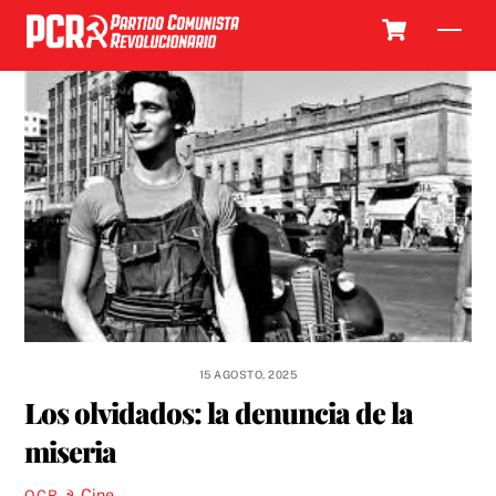
Skip
Cart
Men
to
content
15 AGOSTO, 2025
Los olvidados: la denuncia de la
miseria
Cine
OCR ☭