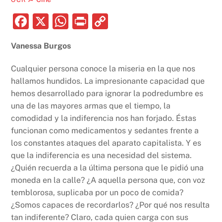
F
X
W
P
C
a
h
ri
o
Vanessa Burgos
c
at
nt
p
e
s
y
Cualquier persona conoce la miseria en la que nos
b
A
Li
hallamos hundidos. La impresionante capacidad que
hemos desarrollado para ignorar la podredumbre es
o
p
n
una de las mayores armas que el tiempo, la
o
p
k
comodidad y la indiferencia nos han forjado. Éstas
k
funcionan como medicamentos y sedantes frente a
los constantes ataques del aparato capitalista. Y es
que la indiferencia es una necesidad del sistema.
¿Quién recuerda a la última persona que le pidió una
moneda en la calle? ¿A aquella persona que, con voz
temblorosa, suplicaba por un poco de comida?
¿Somos capaces de recordarlos? ¿Por qué nos resulta
tan indiferente? Claro, cada quien carga con sus