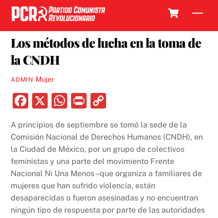
Skip
Cart
Men
to
19 SEPTIEMBRE, 2020
content
Los métodos de lucha en la toma de
la CNDH
Mujer
ADMIN
F
X
W
P
C
a
h
ri
o
A principios de septiembre se tomó la sede de la
c
at
nt
p
Comisión Nacional de Derechos Humanos (CNDH), en
e
s
y
la Ciudad de México, por un grupo de colectivos
b
A
Li
feministas y una parte del movimiento Frente
Nacional Ni Una Menos –que organiza a familiares de
o
p
n
mujeres que han sufrido violencia, están
o
p
k
desaparecidas o fueron asesinadas y no encuentran
k
ningún tipo de respuesta por parte de las autoridades