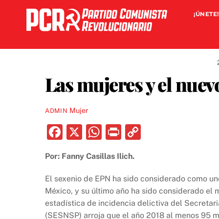
Skip
¡ÚNETE!
to
content
Las mujeres y el nuev
Mujer
ADMIN
F
X
W
P
C
a
h
ri
o
Por: Fanny Casillas Ilich.
c
at
nt
p
e
s
y
El sexenio de EPN ha sido considerado como uno
b
A
Li
México, y su último año ha sido considerado el má
estadística de incidencia delictiva del Secreta
o
p
n
(SESNSP) arroja que el año 2018 al menos 95 m