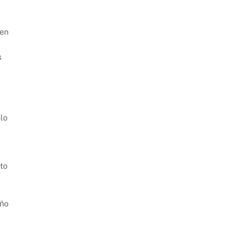
 en
s
lo
to
eño