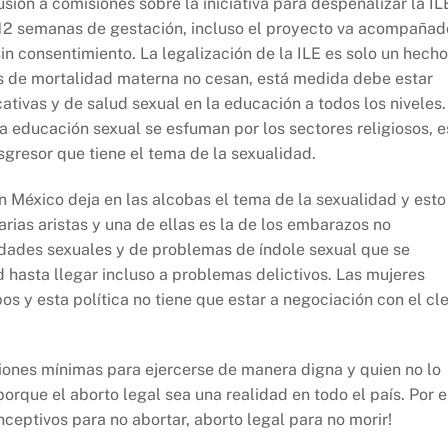
sión a comisiones sobre la iniciativa para despenalizar la IL
 12 semanas de gestación, incluso el proyecto va acompañad
sin consentimiento. La legalización de la ILE es solo un hecho
es de mortalidad materna no cesan, está medida debe estar
ivas y de salud sexual en la educación a todos los niveles.
a educación sexual se esfuman por los sectores religiosos, e
sgresor que tiene el tema de la sexualidad.
 México deja en las alcobas el tema de la sexualidad y esto
rias aristas y una de ellas es la de los embarazos no
dades sexuales y de problemas de índole sexual que se
 hasta llegar incluso a problemas delictivos. Las mujeres
s y esta política no tiene que estar a negociación con el cl
ones mínimas para ejercerse de manera digna y quien no lo
rque el aborto legal sea una realidad en todo el país. Por e
ceptivos para no abortar, aborto legal para no morir!