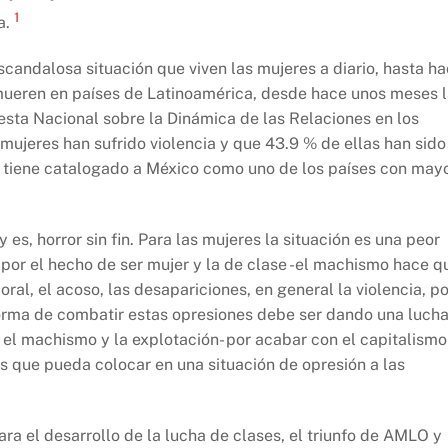
1
a.
candalosa situación que viven las mujeres a diario, hasta h
 mueren en países de Latinoamérica, desde hace unos meses 
uesta Nacional sobre la Dinámica de las Relaciones en los
ujeres han sufrido violencia y que 43.9 % de ellas han sido
U tiene catalogado a México como uno de los países con may
 es, horror sin fin. Para las mujeres la situación es una peor
 por el hecho de ser mujer y la de clase -el machismo hace q
oral, el acoso, las desapariciones, en general la violencia, po
forma de combatir estas opresiones debe ser dando una luch
o, el machismo y la explotación- por acabar con el capitalismo
es que pueda colocar en una situación de opresión a las
ra el desarrollo de la lucha de clases, el triunfo de AMLO y