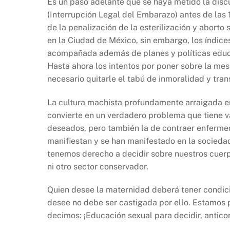
Es un paso adelante que se haya metido la discu
(Interrupción Legal del Embarazo) antes de las
de la penalización de la esterilización y aborto 
en la Ciudad de México, sin embargo, los índic
acompañada además de planes y políticas educat
Hasta ahora los intentos por poner sobre la mes
necesario quitarle el tabú de inmoralidad y tran
La cultura machista profundamente arraigada en
convierte en un verdadero problema que tiene va
deseados, pero también la de contraer enferme
manifiestan y se han manifestado en la sociedad
tenemos derecho a decidir sobre nuestros cuerpo
ni otro sector conservador.
Quien desee la maternidad deberá tener condici
desee no debe ser castigada por ello. Estamos po
decimos: ¡Educación sexual para decidir, anticon