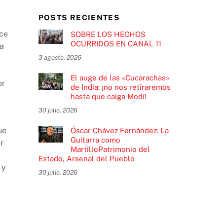
POSTS RECIENTES
ace
SOBRE LOS HECHOS
OCURRIDOS EN CANAL 11
la
3 agosto, 2026
El auge de las «Cucarachas»
or
de India: ¡no nos retiraremos
hasta que caiga Modi!
30 julio, 2026
ue
Óscar Chávez Fernández: La
Guitarra como
r
MartilloPatrimonio del
a
Estado, Arsenal del Pueblo
 y
30 julio, 2026