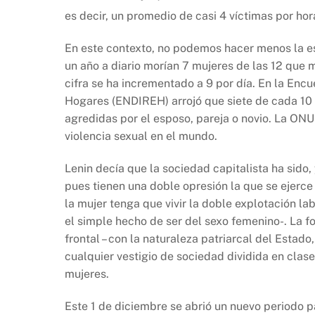
o
p
k
es decir, un promedio de casi 4 víctimas por hor
k
En este contexto, no podemos hacer menos la es
un año a diario morían 7 mujeres de las 12 que
cifra se ha incrementado a 9 por día. En la Enc
Hogares (ENDIREH) arrojó que siete de cada 10 m
agredidas por el esposo, pareja o novio. La ON
violencia sexual en el mundo.
Lenin decía que la sociedad capitalista ha sido, y
pues tienen una doble opresión la que se ejerce
la mujer tenga que vivir la doble explotación lab
el simple hecho de ser del sexo femenino-. La 
frontal – con la naturaleza patriarcal del Estad
cualquier vestigio de sociedad dividida en clas
mujeres.
Este 1 de diciembre se abrió un nuevo periodo pa