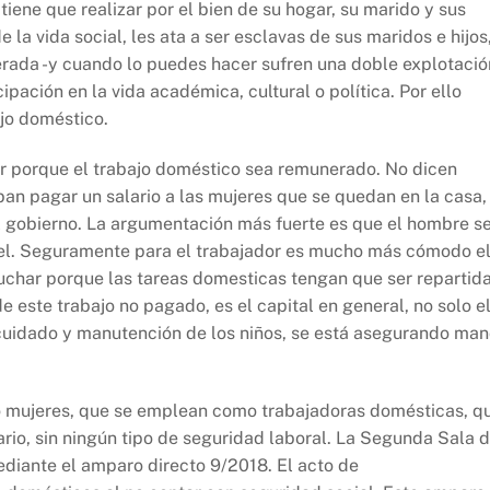
iene que realizar por el bien de su hogar, su marido y sus
e la vida social, les ata a ser esclavas de sus maridos e hijos
rada -y cuando lo puedes hacer sufren una doble explotació
icipación en la vida académica, cultural o política. Por ello
ajo doméstico.
r porque el trabajo doméstico sea remunerado. No dicen
an pagar un salario a las mujeres que se quedan en la casa,
el gobierno. La argumentación más fuerte es que el hombre s
r el. Seguramente para el trabajador es mucho más cómodo e
luchar porque las tareas domesticas tengan que ser repartid
e este trabajo no pagado, es el capital en general, no solo e
 cuidado y manutención de los niños, se está asegurando ma
o mujeres, que se emplean como trabajadoras domésticas, q
ario, sin ningún tipo de seguridad laboral. La Segunda Sala 
ediante el amparo directo 9/2018. El acto de