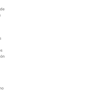
 de
s
s
os
ión
smo