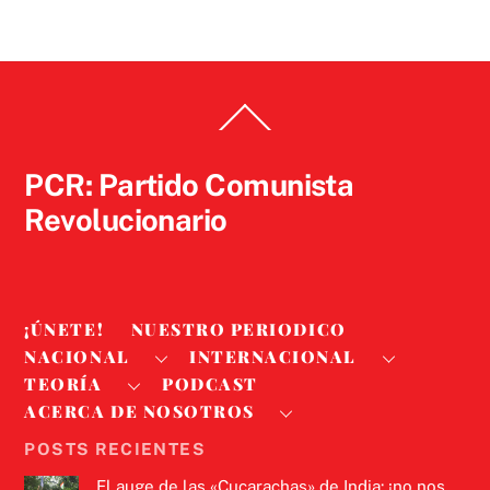
Back
To
Top
PCR: Partido Comunista
Revolucionario
¡ÚNETE!
NUESTRO PERIODICO
NACIONAL
INTERNACIONAL
TEORÍA
PODCAST
ACERCA DE NOSOTROS
POSTS RECIENTES
El auge de las «Cucarachas» de India: ¡no nos