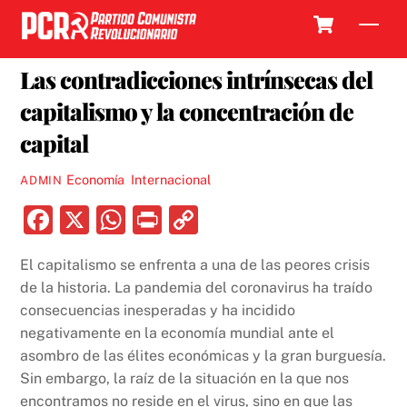
Skip
Cart
Men
to
4 SEPTIEMBRE, 2020
content
Las contradicciones intrínsecas del
capitalismo y la concentración de
capital
Economía
,
Internacional
ADMIN
F
X
W
P
C
a
h
ri
o
El capitalismo se enfrenta a una de las peores crisis
c
at
nt
p
de la historia. La pandemia del coronavirus ha traído
e
s
y
consecuencias inesperadas y ha incidido
b
A
Li
negativamente en la economía mundial ante el
asombro de las élites económicas y la gran burguesía.
o
p
n
Sin embargo, la raíz de la situación en la que nos
o
p
k
encontramos no reside en el virus, sino en que las