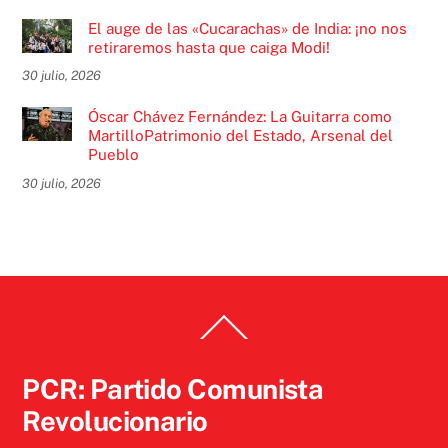
El auge de las «Cucarachas» de India: ¡no nos
retiraremos hasta que caiga Modi!
30 julio, 2026
Óscar Chávez Fernández: La Guitarra como
MartilloPatrimonio del Estado, Arsenal del
Pueblo
30 julio, 2026
Back
To
Top
PCR: Partido Comunista
Revolucionario