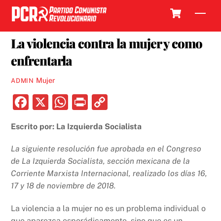
Skip
Cart
Men
to
25 NOVIEMBRE, 2018
content
La violencia contra la mujer y como
enfrentarla
Mujer
ADMIN
F
X
W
P
C
a
h
ri
o
Escrito por: La Izquierda Socialista
c
at
nt
p
e
s
y
La siguiente resolución fue aprobada en el Congreso
b
A
Li
de La Izquierda Socialista, sección mexicana de la
Corriente Marxista Internacional, realizado los días 16,
o
p
n
17 y 18 de noviembre de 2018.
o
p
k
k
La violencia a la mujer no es un problema individual o
que aparezca esporádicamente, sino que es un