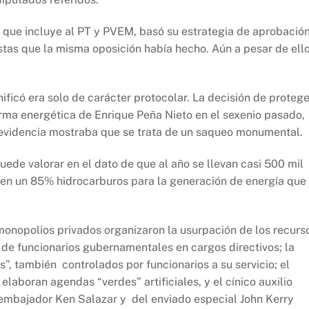
 que incluye al PT y PVEM, basó su estrategia de aprobació
tas que la misma oposición había hecho. Aún a pesar de ello
ificó era solo de carácter protocolar. La decisión de protege
orma energética de Enrique Peña Nieto en el sexenio pasado,
a evidencia mostraba que se trata de un saqueo monumental.
ede valorar en el dato de que al año se llevan casi 500 mil
 en un 85% hidrocarburos para la generación de energía que
monopolios privados organizaron la usurpación de los recurs
ón de funcionarios gubernamentales en cargos directivos; la
, también controlados por funcionarios a su servicio; el
 elaboran agendas “verdes” artificiales, y el cínico auxilio
 embajador Ken Salazar y del enviado especial John Kerry