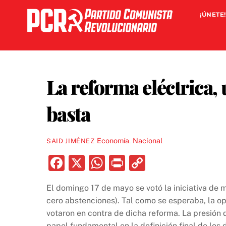
Skip
¡ÚNETE!
to
content
La reforma eléctrica,
basta
Economía
,
Nacional
SAID JIMÉNEZ
F
X
W
P
C
a
h
ri
o
El domingo 17 de mayo se votó la iniciativa de m
c
at
nt
p
cero abstenciones). Tal como se esperaba, la o
e
s
y
votaron en contra de dicha reforma. La presión
papel fundamental en la definición final de los 