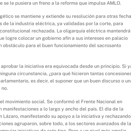
que se le pusiera un freno a la reforma que impulsa AMLO.
rgético se mantiene y extiende su resolución para otras fecha
e la industria eléctrica, ya validadas por la corte, para
 constitucional rechazada. La oligarquía eléctrica mantendrá
que logre colocar un gobierno afín a sus intereses en palacio
un obstáculo para el buen funcionamiento del sacrosanto
aprobar la iniciativa era equivocada desde un principio. Si y
 ninguna circunstancia, ¿para qué hicieron tantas concesione
parlamentario, es decir, el suponer que un buen discurso o un
 no.
 del movimiento social. Se conformó el Frente Nacional en
manifestaciones a lo largo y ancho del país. El día de la
 Lázaro, manifestando su apoyo a la iniciativa y rechazando
cciones agruparon, sobre todo, a los sectores avanzados de l
mpujar iniciativas de este tipo. Pero a un nivel más amplio