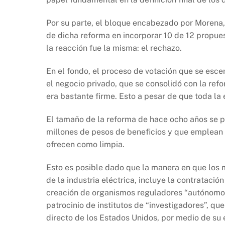
b
A
Li
o
p
n
Por su parte, el bloque encabezado por Morena,
o
p
k
de dicha reforma en incorporar 10 de 12 propues
k
la reacción fue la misma: el rechazo.
En el fondo, el proceso de votación que se escen
el negocio privado, que se consolidó con la ref
era bastante firme. Esto a pesar de que toda l
El tamaño de la reforma de hace ocho años se pu
millones de pesos de beneficios y que emplean
ofrecen como limpia.
Esto es posible dado que la manera en que los 
de la industria eléctrica, incluye la contrataci
creación de organismos reguladores “autónomos”
patrocinio de institutos de “investigadores”, que
directo de los Estados Unidos, por medio de su