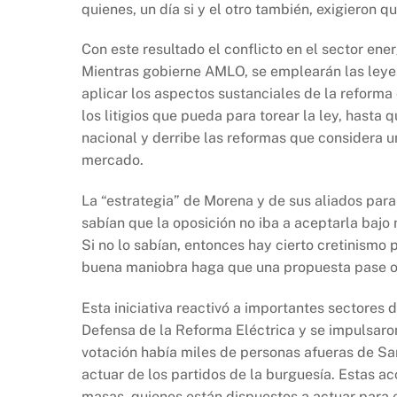
quienes, un día si y el otro también, exigieron 
Con este resultado el conflicto en el sector ene
Mientras gobierne AMLO, se emplearán las leyes d
aplicar los aspectos sustanciales de la reforma
los litigios que pueda para torear la ley, hasta 
nacional y derribe las reformas que considera 
mercado.
La “estrategia” de Morena y de sus aliados para 
sabían que la oposición no iba a aceptarla bajo
Si no lo sabían, entonces hay cierto cretinismo 
buena maniobra haga que una propuesta pase o
Esta iniciativa reactivó a importantes sectores
Defensa de la Reforma Eléctrica y se impulsaron 
votación había miles de personas afueras de San
actuar de los partidos de la burguesía. Estas a
masas, quienes están dispuestos a actuar para e