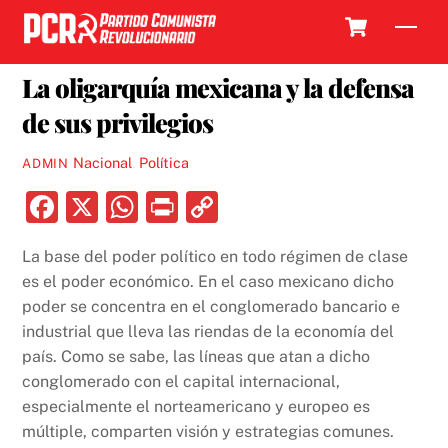
Skip
Cart
Men
to
2 JUNIO, 2021
content
La oligarquía mexicana y la defensa
de sus privilegios
Nacional
,
Política
ADMIN
F
X
W
P
C
a
h
ri
o
La base del poder político en todo régimen de clase
c
at
nt
p
es el poder económico. En el caso mexicano dicho
e
s
y
poder se concentra en el conglomerado bancario e
b
A
Li
industrial que lleva las riendas de la economía del
país. Como se sabe, las líneas que atan a dicho
o
p
n
conglomerado con el capital internacional,
o
p
k
especialmente el norteamericano y europeo es
k
múltiple, comparten visión y estrategias comunes.