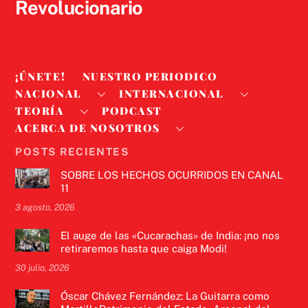
Revolucionario
¡ÚNETE!
NUESTRO PERIODICO
NACIONAL
INTERNACIONAL
TEORÍA
PODCAST
ACERCA DE NOSOTROS
POSTS RECIENTES
SOBRE LOS HECHOS OCURRIDOS EN CANAL
11
3 agosto, 2026
El auge de las «Cucarachas» de India: ¡no nos
retiraremos hasta que caiga Modi!
30 julio, 2026
Óscar Chávez Fernández: La Guitarra como