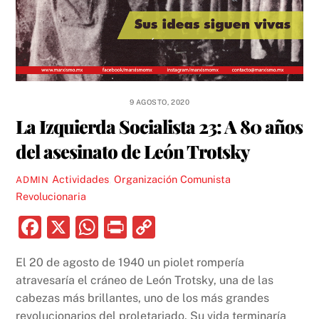
9 AGOSTO, 2020
La Izquierda Socialista 23: A 80 años
del asesinato de León Trotsky
Actividades
,
Organización Comunista
ADMIN
Revolucionaria
F
X
W
P
C
a
h
ri
o
El 20 de agosto de 1940 un piolet rompería
c
at
nt
p
atravesaría el cráneo de León Trotsky, una de las
e
s
y
cabezas más brillantes, uno de los más grandes
b
A
Li
revolucionarios del proletariado. Su vida terminaría