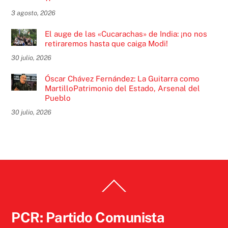
3 agosto, 2026
El auge de las «Cucarachas» de India: ¡no nos
retiraremos hasta que caiga Modi!
30 julio, 2026
Óscar Chávez Fernández: La Guitarra como
MartilloPatrimonio del Estado, Arsenal del
Pueblo
30 julio, 2026
Back
To
Top
PCR: Partido Comunista