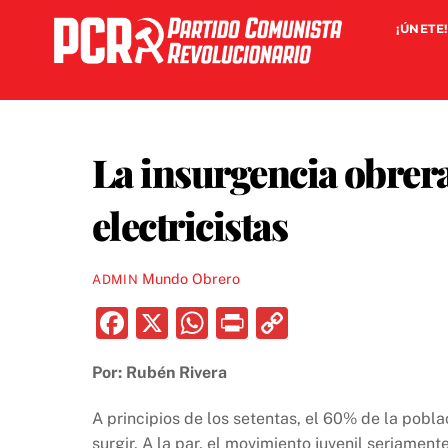
Skip
¡ÚNETE!
to
content
La insurgencia obrera 
electricistas
Mundo Obrero
ADMIN
F
X
W
P
C
a
h
ri
o
Por: Rubén Rivera
c
at
nt
p
e
s
y
A principios de los setentas, el 60% de la pobla
surgir. A la par, el movimiento juvenil seriament