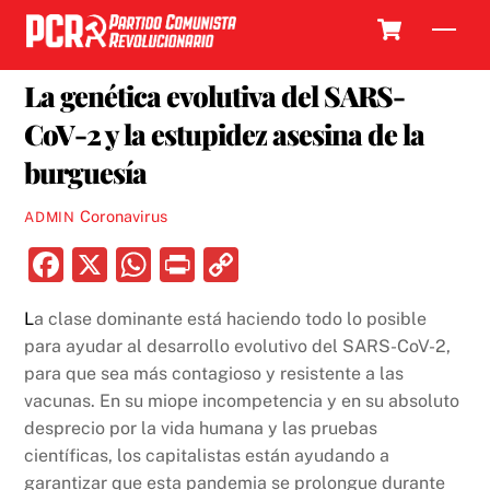
Skip
Cart
Men
to
7 JULIO, 2021
content
La genética evolutiva del SARS-
CoV-2 y la estupidez asesina de la
burguesía
Coronavirus
ADMIN
F
X
W
P
C
a
h
ri
o
L
a clase dominante está haciendo todo lo posible
c
at
nt
p
para ayudar al desarrollo evolutivo del SARS-CoV-2,
e
s
y
para que sea más contagioso y resistente a las
b
A
Li
vacunas. En su miope incompetencia y en su absoluto
desprecio por la vida humana y las pruebas
o
p
n
científicas, los capitalistas están ayudando a
o
p
k
garantizar que esta pandemia se prolongue durante