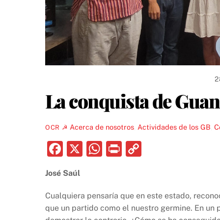
2
La conquista de Guan
Acerca de nosotros
,
Actividades de los GB
,
C
OCR ☭
F
X
W
P
C
a
h
ri
o
José Saúl
c
at
nt
p
e
s
y
Cualquiera pensaría que en este estado, recon
b
A
Li
que un partido como el nuestro germine. En un