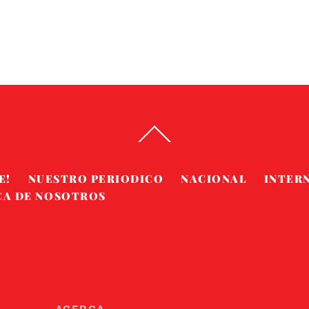
Back
To
Top
E!
NUESTRO PERIODICO
NACIONAL
INTER
CA DE NOSOTROS