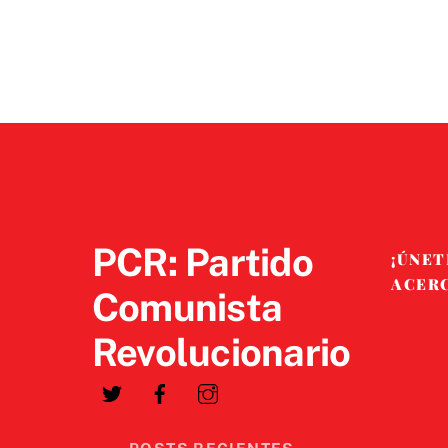
PCR: Partido
¡ÚNET
ACER
Comunista
Revolucionario