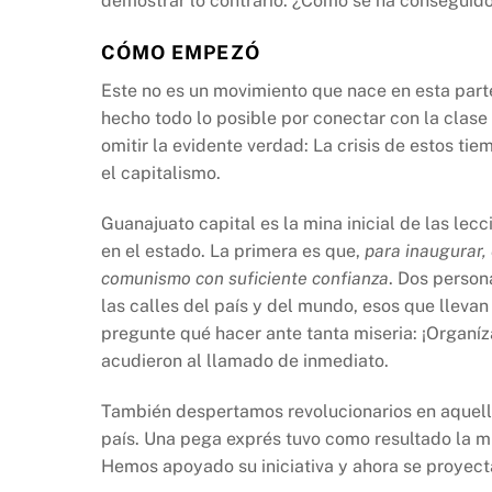
demostrar lo contrario. ¿Cómo se ha conseguid
o
p
n
o
p
k
CÓMO EMPEZÓ
k
Este no es un movimiento que nace en esta parte
hecho todo lo posible por conectar con la clase
omitir la evidente verdad: La crisis de estos tiem
el capitalismo.
Guanajuato capital es la mina inicial de las l
en el estado. La primera es que,
para inaugurar,
comunismo con suficiente confianza
. Dos person
las calles del país y del mundo, esos que llevan
pregunte qué hacer ante tanta miseria: ¡Organíz
acudieron al llamado de inmediato.
También despertamos revolucionarios en aquell
país. Una pega exprés tuvo como resultado la mi
Hemos apoyado su iniciativa y ahora se proyect