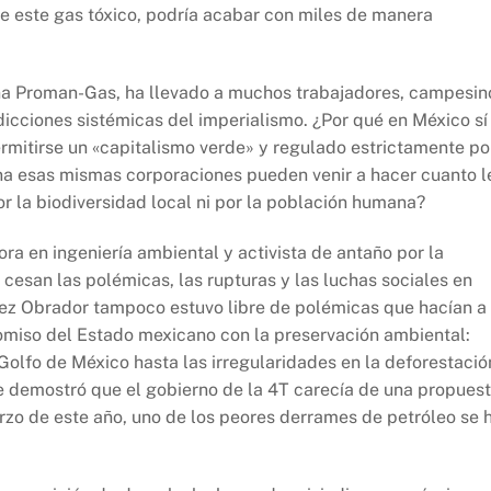
e este gas tóxico, podría acabar con miles de manera
na Proman-Gas, ha llevado a muchos trabajadores, campesin
icciones sistémicas del imperialismo. ¿Por qué en México sí
mitirse un «capitalismo verde» y regulado estrictamente po
na esas mismas corporaciones pueden venir a hacer cuanto l
r la biodiversidad local ni por la población humana?
 en ingeniería ambiental y activista de antaño por la
esan las polémicas, las rupturas y las luchas sociales en
pez Obrador tampoco estuvo libre de polémicas que hacían a 
omiso del Estado mexicano con la preservación ambiental:
 Golfo de México hasta las irregularidades en la deforestació
se demostró que el gobierno de la 4T carecía de una propues
rzo de este año, uno de los peores derrames de petróleo se 