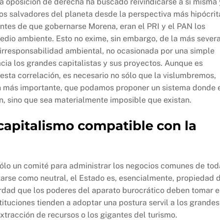
 oposición de derecha ha buscado reivindicarse a sí misma 
os salvadores del planeta desde la perspectiva más hipócrit
antes de que gobernarse Morena, eran el PRI y el PAN los
edio ambiente. Esto no exime, sin embargo, de la más sever
a irresponsabilidad ambiental, no ocasionada por una simple
cia los grandes capitalistas y sus proyectos. Aunque es
esta correlación, es necesario no sólo que la vislumbremos,
ún más importante, que podamos proponer un sistema donde 
an, sino que sea materialmente imposible que existan.
capitalismo compatible con la
 sólo un comité para administrar los negocios comunes de tod
tarse como neutral, el Estado es, esencialmente, propiedad 
verdad que los poderes del aparato burocrático deben tomar 
tuciones tienden a adoptar una postura servil a los grandes
xtracción de recursos o los gigantes del turismo.