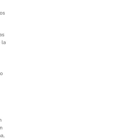
tos
as
 la
do
n
ón
a,