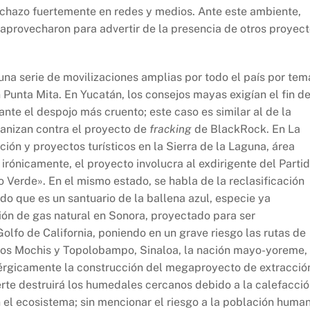
rechazo fuertemente en redes y medios. Ante este ambiente,
 aprovecharon para advertir de la presencia de otros proyec
una serie de movilizaciones amplias por todo el país por tem
n Punta Mita. En Yucatán, los consejos mayas exigían el fin de
ante el despojo más cruento; este caso es similar al de la
anizan contra el proyecto de
fracking
de BlackRock. En La
ación y proyectos turísticos en la Sierra de la Laguna, área
 irónicamente, el proyecto involucra al exdirigente del Parti
o Verde». En el mismo estado, se habla de la reclasificación
ndo que es un santuario de la ballena azul, especie ya
ón de gas natural en Sonora, proyectado para ser
olfo de California, poniendo en un grave riesgo las rutas de
 Los Mochis y Topolobampo, Sinaloa, la nación mayo-yoreme,
érgicamente la construcción del megaproyecto de extracció
erte destruirá los humedales cercanos debido a la calefacci
 el ecosistema; sin mencionar el riesgo a la población human