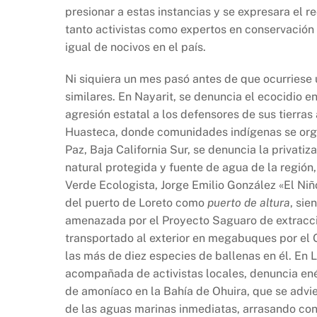
k
presionar a estas instancias y se expresara el 
tanto activistas como expertos en conservación
igual de nocivos en el país.
Ni siquiera un mes pasó antes de que ocurriese 
similares. En Nayarit, se denuncia el ecocidio e
agresión estatal a los defensores de sus tierras 
Huasteca, donde comunidades indígenas se org
Paz, Baja California Sur, se denuncia la privatiz
natural protegida y fuente de agua de la región,
Verde Ecologista, Jorge Emilio González «El Niñ
del puerto de Loreto como
puerto de altura
, sie
amenazada por el Proyecto Saguaro de extracci
transportado al exterior en megabuques por el G
las más de diez especies de ballenas en él. En
acompañada de activistas locales, denuncia en
de amoníaco en la Bahía de Ohuira, que se advi
de las aguas marinas inmediatas, arrasando con