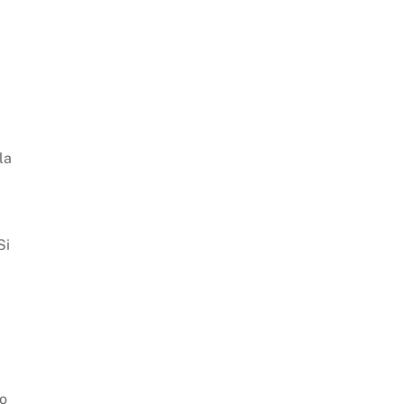
la
Si
to