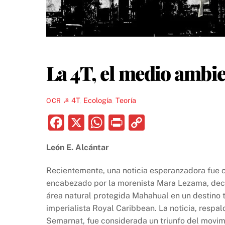
La 4T, el medio ambie
4T
,
Ecología
,
Teoría
OCR ☭
F
X
W
P
C
a
h
ri
o
León E. Alcántar
c
at
nt
p
e
s
y
Recientemente, una noticia esperanzadora fue c
b
A
Li
encabezado por la morenista Mara Lezama, decid
área natural protegida Mahahual en un destino t
o
p
n
imperialista Royal Caribbean. La noticia, respa
o
p
k
Semarnat, fue considerada un triunfo del movim