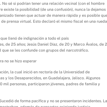
. No sé si podrían tener una relación vecinal (con el hombre
 existe la posibilidad (de una confusión), nunca la dejamos
anizado tienen que actuar de manera rápida y es posible qu
 de prensa virtual. Esto declaró el mismo fiscal en una rueda
ue llenó de indignación a todo el país
s, de 25 años; Jesús Daniel Díaz, de 20 y Marco Ávalos, de 2
el que se les confunde con grupos del narcotráfico.
ra no se hizo esperar
ión, la cual inició en rectoría de la Universidad de
las y los Desaparecidos, en Guadalajara, Jalisco. Algunos
0 mil personas, participaron jóvenes, padres de familia y
 Sucedió de forma pacífica y no se presentaron incidentes. L
 mostraban, además de pancartas exigiendo justicia,