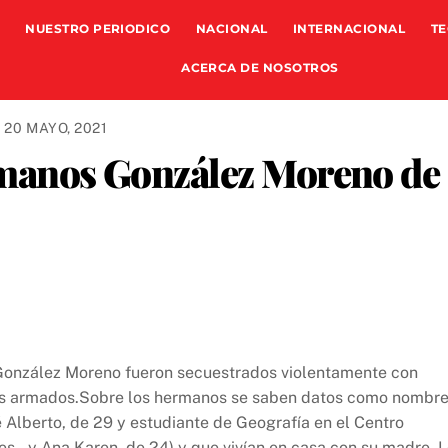
NUESTRO PERIODICO
NACIONAL
INTERNACIONAL
TE
ACERCA DE NOSOTROS
20 MAYO, 2021
ermanos González Moreno de
González Moreno fueron secuestrados violentamente con
os armados.Sobre los hermanos se saben datos como nombr
 Alberto, de 29 y estudiante de Geografía en el Centro
s., y Ana Karen, de 24) y que vivían en casa con su madre. 