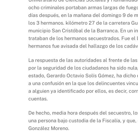
b
A
Li
ocho criminales portaban armas largas de fuego
o
p
n
días después, en la mañana del domingo 9 de m
o
p
k
los 3 hermanos. kilómetro 27 de la carretera Gu
k
municipio San Cristóbal de la Barranca. En un in
trataban de los hermanos secuestrados. Fue el l
hermanos fue avisada del hallazgo de los cadáve
La respuesta de las autoridades al frente de l
por la seguridad de los ciudadanos ha sido nula,
estado, Gerardo Octavio Solís Gómez, ha dicho q
a una confusión en la que los delincuentes vincu
a alguien ya identificado por ellos, es decir, co
cuentas.
De hecho, media hora después del secuestro, lo
una persona bajo custodia de la Fiscalía, y que,
González Moreno.