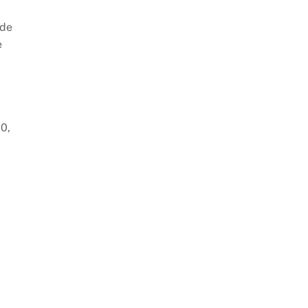
 de
e
0,
a