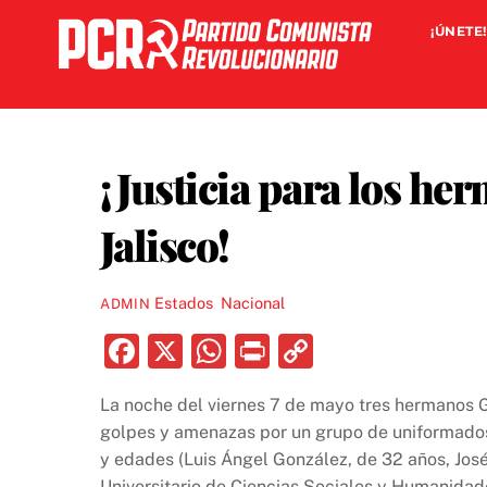
Skip
¡ÚNETE!
to
content
¡Justicia para los h
Jalisco!
Estados
,
Nacional
ADMIN
F
X
W
P
C
a
h
ri
o
La noche del viernes 7 de mayo tres hermanos 
c
at
nt
p
golpes y amenazas por un grupo de uniformad
e
s
y
y edades (Luis Ángel González, de 32 años, José
Universitario de Ciencias Sociales y Humanidade