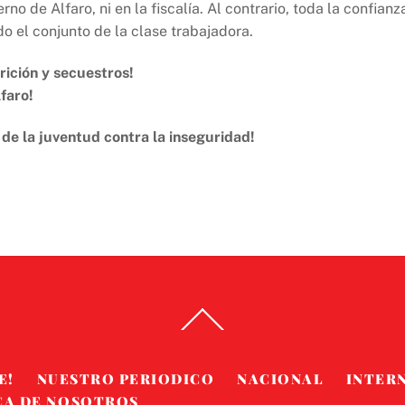
o de Alfaro, ni en la fiscalía. Al contrario, toda la confianz
do el conjunto de la clase trabajadora.
rición y secuestros!
lfaro!
 de la juventud contra la inseguridad!
Back
To
Top
E!
NUESTRO PERIODICO
NACIONAL
INTER
CA DE NOSOTROS