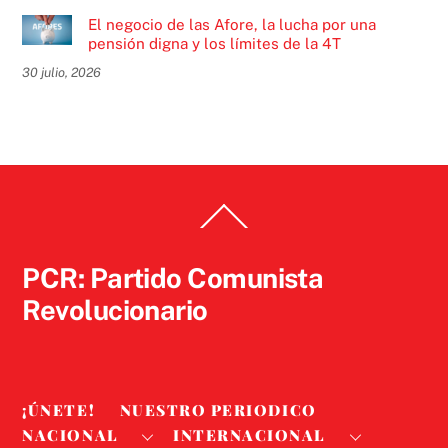
El negocio de las Afore, la lucha por una
pensión digna y los límites de la 4T
30 julio, 2026
Back
To
Top
PCR: Partido Comunista
Revolucionario
¡ÚNETE!
NUESTRO PERIODICO
NACIONAL
INTERNACIONAL