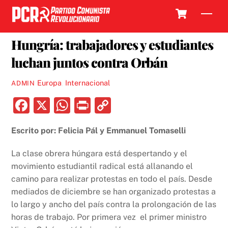
Skip
Cart
Men
to
29 ENERO, 2019
content
Hungría: trabajadores y estudiantes
luchan juntos contra Orbán
Europa
,
Internacional
ADMIN
F
X
W
P
C
a
h
ri
o
Escrito por: Felicia Pál y Emmanuel Tomaselli
c
at
nt
p
e
s
y
La clase obrera húngara está despertando y el
b
A
Li
movimiento estudiantil radical está allanando el
camino para realizar protestas en todo el país. Desde
o
p
n
mediados de diciembre se han organizado protestas a
o
p
k
lo largo y ancho del país contra la prolongación de las
k
horas de trabajo. Por primera vez el primer ministro