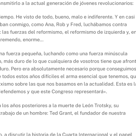
nsmitirlo a la actual generación de jóvenes revolucionarios:
mpo. He visto de todo, bueno, malo e indiferente. Y en casi
aban conmigo, como Ana, Rob y Fred, luchábamos contra
 las fuerzas del reformismo, el reformismo de izquierda y, e
o tremendo, enorme…
a fuerza pequeña, luchando como una fuerza minúscula
o, más duro de lo que cualquiera de vosotros tiene que afron
duro. Pero era absolutamente necesario porque conseguimo
 todos estos años difíciles el arma esencial que tenemos, q
arxismo sobre las que nos basamos en la actualidad. Esta es l
 defendemos y que este Congreso representará».
los años posteriores a la muerte de León Trotsky, su
trabajo de un hombre: Ted Grant, el fundador de nuestra
, a discutir la historia de la Cuarta Internacional y el papel