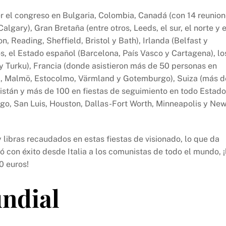
 el congreso en Bulgaria, Colombia, Canadá (con 14 reunio
algary), Gran Bretaña (entre otros, Leeds, el sur, el norte y e
 Reading, Sheffield, Bristol y Bath), Irlanda (Belfast y
s, el Estado español (Barcelona, País Vasco y Cartagena), lo
 y Turku), Francia (donde asistieron más de 50 personas en
eå, Malmö, Estocolmo, Värmland y Gotemburgo), Suiza (más d
kistán y más de 100 en fiestas de seguimiento en todo Estad
cago, San Luis, Houston, Dallas-Fort Worth, Minneapolis y Ne
 libras recaudados en estas fiestas de visionado, lo que da
ó con éxito desde Italia a los comunistas de todo el mundo, ¡
0 euros!
ndial