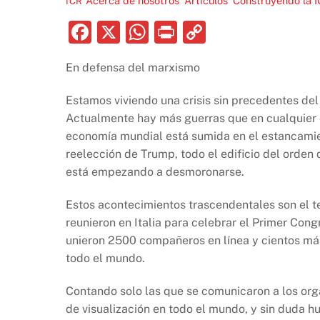
Acerca de nosotros
,
Articulos
,
Construyendo la 
ICR
F
X
W
P
C
a
h
ri
o
En defensa del marxismo
c
at
nt
p
e
s
y
Estamos viviendo una crisis sin precedentes del
b
A
Li
Actualmente hay más guerras que en cualquier
economía mundial está sumida en el estancamien
o
p
n
reelección de Trump, todo el edificio del orde
o
p
k
está empezando a desmoronarse.
k
Estos acontecimientos trascendentales son el 
reunieron en Italia para celebrar el Primer Cong
unieron 2500 compañeros en línea y cientos más 
todo el mundo.
Contando solo las que se comunicaron a los or
de visualización en todo el mundo, y sin duda