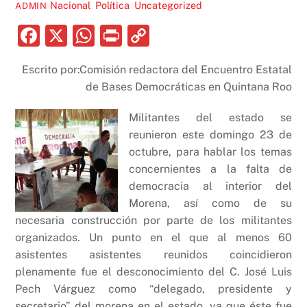
Nacional
,
Política
,
Uncategorized
ADMIN
F
X
W
P
C
a
h
ri
o
Escrito por:Comisión redactora del Encuentro Estatal
c
at
nt
p
de Bases Democráticas en Quintana Roo
e
s
y
b
A
Li
Militantes del estado se
reunieron este domingo 23 de
o
p
n
octubre, para hablar los temas
o
p
k
concernientes a la falta de
k
democracia al interior del
Morena, así como de su
necesaria construcción por parte de los militantes
organizados. Un punto en el que al menos 60
asistentes asistentes reunidos coincidieron
plenamente fue el desconocimiento del C. José Luis
Pech Várguez como “delegado, presidente y
secretario” del morena en el estado, ya que éste fue